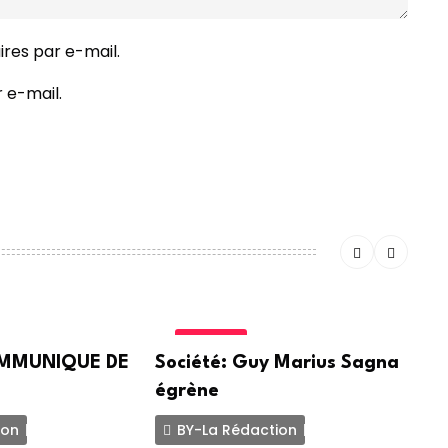
res par e-mail.
 e-mail.
SOCIETE
COMMUNIQUE DE
Société: Guy Marius Sagna
A
égrène
G
ion
BY-La Rédaction