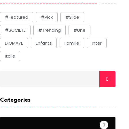
#Featured
#Pick
#Slide
#SOCIETE
#Trending
#une
DIOMAYE
Enfants
Famille
Inter
Italie
ACTUALITE
SOCIETE
Categories
ttaque terroriste au Mali,
Société: Dakar New 
uy
des
BY-La Rédaction
BY-La Rédaction
ACTUALITE