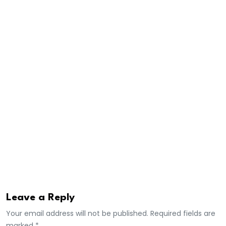
collectivités publiques qui bénéficieront d’une énergie
plus abondante à moindre coût », a-t-il fait savoir. Par
son expertise dans le domaine de l’énergie, le
Professeur Kane dit détenir l’une des clés qui
permettra de réaliser l’ambition de réduire de près
de moitié le coût de l’électricité affirmée dans le
projet «Sénégal 2050”. Le Pr Kane qui est par ailleurs,
le président du mouvement “Farlu Jotna – Forces
vives du Sénégal”, est un expert reconnu sur le plan
international dans le domaine de l’énergie.
A.Saleh
Leave a Reply
Your email address will not be published. Required fields are
marked *