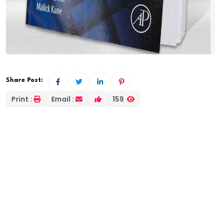
Share Post:
Print :
Email :
159
Une clé pour réduire de moitié le coût de l’énergie
dans le projet “Senegal 2050”
L’ouvrage “Exergy Analysis of Heating and Cooling”,
vient d’être publié aux éditions Elsevier par le
Professeur Elhadj Malick Kane. En effet, il propose une
méthode aussi simple qu’efficace permettant de
mesurer les performances énergétiques des