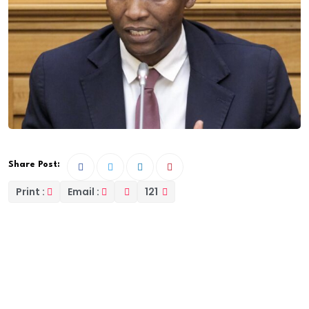
Share Post:
Print :
Email :
121
L’Italie applique le principe du ius sanguinis [droit du
sang], selon lequel acquiert automatiquement la
nationalité italienne, dès la naissance, toute personne
née d’un père et/ou d’une mère citoyens italiens. Le
reste est la grande lutte des étrangers et de leurs