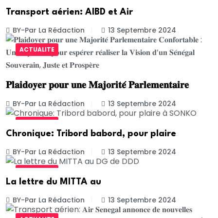
Transport aérien: AIBD et Air
BY-Par La Rédaction
13 Septembre 2024
ACTUALITE
𝐏𝐥𝐚𝐢𝐝𝐨𝐲𝐞𝐫 𝐩𝐨𝐮𝐫 𝐮𝐧𝐞 𝐌𝐚𝐣𝐨𝐫𝐢𝐭𝐞́ 𝐏𝐚𝐫𝐥𝐞𝐦𝐞𝐧𝐭𝐚𝐢𝐫𝐞
BY-Par La Rédaction
13 Septembre 2024
ACTUALITE
Chronique: Tribord babord, pour plaire
BY-Par La Rédaction
13 Septembre 2024
ACTUALITE
La lettre du MITTA au
BY-Par La Rédaction
13 Septembre 2024