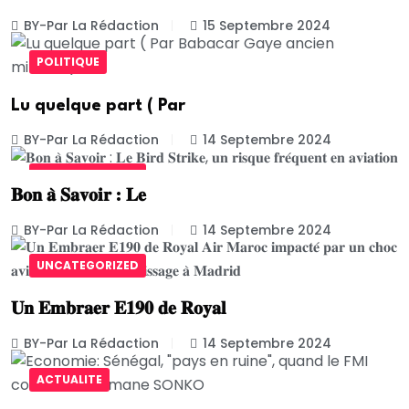
BY-Par La Rédaction
15 Septembre 2024
POLITIQUE
Lu quelque part ( Par
BY-Par La Rédaction
14 Septembre 2024
UNCATEGORIZED
𝐁𝐨𝐧 𝐚̀ 𝐒𝐚𝐯𝐨𝐢𝐫 : 𝐋𝐞
BY-Par La Rédaction
14 Septembre 2024
UNCATEGORIZED
𝐔𝐧 𝐄𝐦𝐛𝐫𝐚𝐞𝐫 𝐄𝟏𝟗𝟎 𝐝𝐞 𝐑𝐨𝐲𝐚𝐥
BY-Par La Rédaction
14 Septembre 2024
ACTUALITE