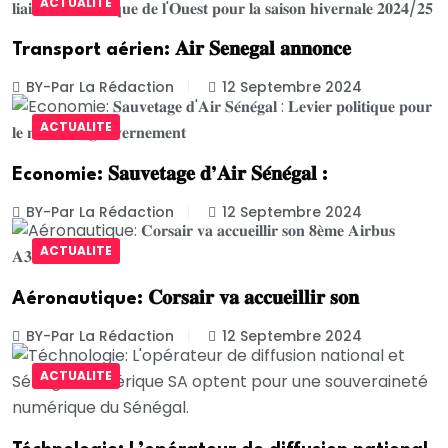
ACTUALITE
Transport aérien: 𝐀𝐢𝐫 𝐒𝐞𝐧𝐞𝐠𝐚𝐥 𝐚𝐧𝐧𝐨𝐧𝐜𝐞
BY-Par La Rédaction
12 Septembre 2024
ACTUALITE
Economie: 𝐒𝐚𝐮𝐯𝐞𝐭𝐚𝐠𝐞 𝐝’𝐀𝐢𝐫 𝐒𝐞́𝐧𝐞́𝐠𝐚𝐥 :
BY-Par La Rédaction
12 Septembre 2024
ACTUALITE
Aéronautique: 𝐂𝐨𝐫𝐬𝐚𝐢𝐫 𝐯𝐚 𝐚𝐜𝐜𝐮𝐞𝐢𝐥𝐥𝐢𝐫 𝐬𝐨𝐧
BY-Par La Rédaction
12 Septembre 2024
ACTUALITE