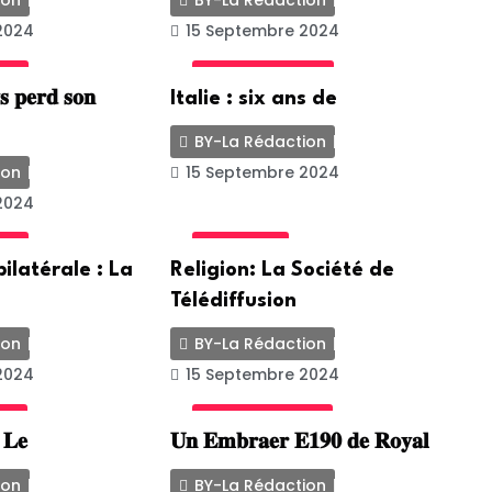
ion
BY-La Rédaction
2024
15 Septembre 2024
ALE
INTERNATIONALE
 𝐩𝐞𝐫𝐝 𝐬𝐨𝐧
Italie : six ans de
BY-La Rédaction
ion
15 Septembre 2024
2024
ALE
ACTUALITE
ilatérale : La
Religion: La Société de
Télédiffusion
ion
BY-La Rédaction
2024
15 Septembre 2024
ED
UNCATEGORIZED
: 𝐋𝐞
𝐔𝐧 𝐄𝐦𝐛𝐫𝐚𝐞𝐫 𝐄𝟏𝟗𝟎 𝐝𝐞 𝐑𝐨𝐲𝐚𝐥
ion
BY-La Rédaction