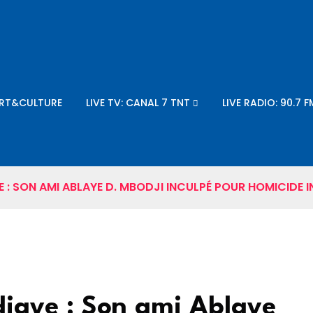
RT&CULTURE
LIVE TV: CANAL 7 TNT
LIVE RADIO: 90.7 F
: SON AMI ABLAYE D. MBODJI INCULPÉ POUR HOMICIDE I
aye : Son ami Ablaye