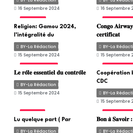
BY-La Rédaction
BY-La Rédact
16 Septembre 2024
16 Septembre 
ACTUALITE
INTERNATION
Religion: Gamou 2024,
𝐂𝐨𝐧𝐠𝐨 𝐀𝐢𝐫𝐰𝐚𝐲
l’intégralité du
𝐜𝐞𝐫𝐭𝐢𝐟𝐢𝐜𝐚𝐭
BY-La Rédaction
BY-La Rédact
15 Septembre 2024
15 Septembre 
UNCATEGORIZED
INTERNATION
𝐋𝐞 𝐫𝐨̂𝐥𝐞 𝐞𝐬𝐬𝐞𝐧𝐭𝐢𝐞𝐥 𝐝𝐮 𝐜𝐨𝐧𝐭𝐫𝐨̂𝐥𝐞
Coopération b
CDC
BY-La Rédaction
15 Septembre 2024
BY-La Rédact
15 Septembre 
POLITIQUE
UNCATEGORIZ
Lu quelque part ( Par
𝐁𝐨𝐧 𝐚̀ 𝐒𝐚𝐯𝐨𝐢𝐫 
BY-La Rédaction
BY-La Rédact