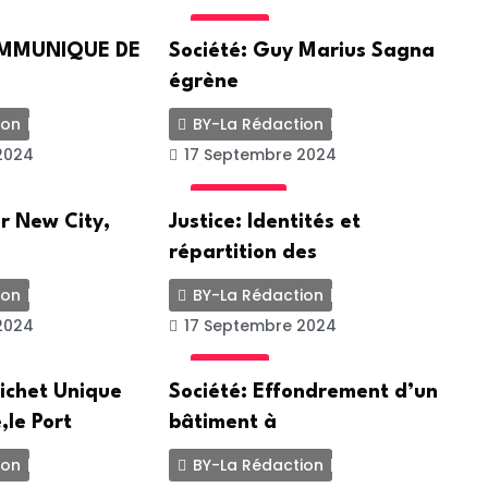
SOCIETE
COMMUNIQUE DE
Société: Guy Marius Sagna
égrène
ion
BY-La Rédaction
2024
17 Septembre 2024
ACTUALITE
r New City,
Justice: Identités et
répartition des
ion
BY-La Rédaction
2024
17 Septembre 2024
SOCIETE
ichet Unique
Société: Effondrement d’un
,le Port
bâtiment à
ion
BY-La Rédaction