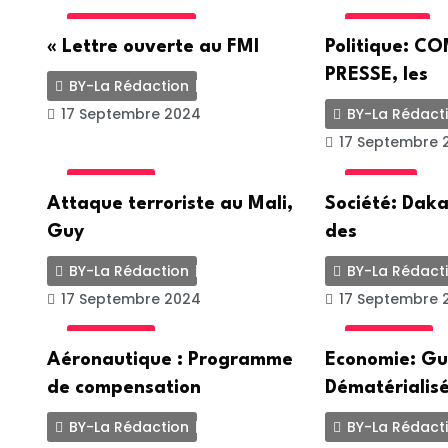
INTERNATIONALE
POLITIQUE
« Lettre ouverte au FMI
Politique: 
PRESSE, les
BY-La Rédaction
17 Septembre 2024
BY-La Rédact
17 Septembre 
ACTUALITE
SOCIETE
Attaque terroriste au Mali,
Société: Daka
Guy
des
BY-La Rédaction
BY-La Rédact
17 Septembre 2024
17 Septembre 
ACTUALITE
ACTUALITE
Aéronautique : Programme
Economie: Gu
de compensation
Dématérialisé
BY-La Rédaction
BY-La Rédact