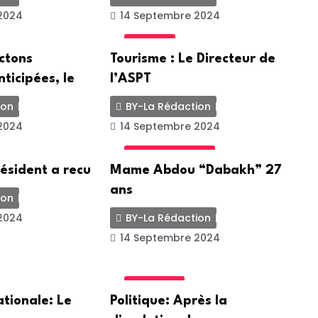
2024
14 Septembre 2024
SOCIETE
ectons
Tourisme : Le Directeur de
nticipées, le
l’ASPT
ion
BY-La Rédaction
2024
14 Septembre 2024
UNCATEGORIZED
résident a recu
Mame Abdou “Dabakh” 27
ans
ion
2024
BY-La Rédaction
14 Septembre 2024
POLITIQUE
tionale: Le
Politique: Après la