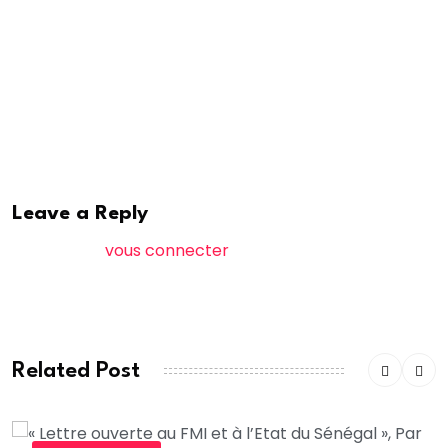
sous la présidence de Omar Diaw est accompagnée
par la Conaped qui est une coalition nationale pour
une pêche durable regroupant en son sein 13
organisations professionnelles de la pêche artisanale.
A.Saleh
Leave a Reply
Vous devez
vous connecter
pour publier un
commentaire.
Related Post