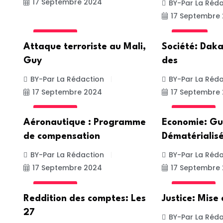
17 Septembre 2024
BY-Par La Réda
17 Septembre
ACTUALITE
SOCIETE
Attaque terroriste au Mali,
Société: Daka
Guy
des
BY-Par La Rédaction
BY-Par La Réda
17 Septembre 2024
17 Septembre
ACTUALITE
ACTUALITE
Aéronautique : Programme
Economie: Gu
de compensation
Dématérialisé
BY-Par La Rédaction
BY-Par La Réda
17 Septembre 2024
17 Septembre
ACTUALITE
ACTUALITE
Reddition des comptes: Les
Justice: Mise
27
BY-Par La Réda