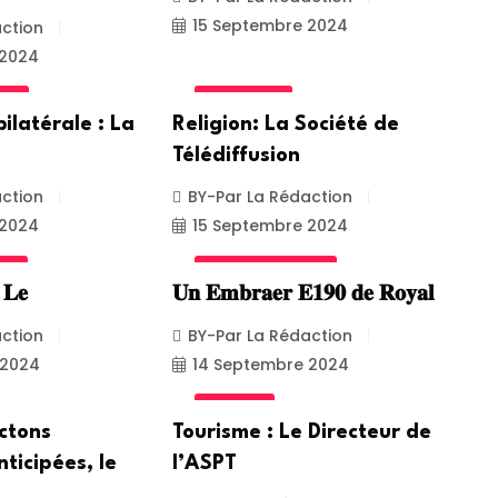
15 Septembre 2024
ction
 2024
ALE
ACTUALITE
ilatérale : La
Religion: La Société de
Télédiffusion
ction
BY-Par La Rédaction
 2024
15 Septembre 2024
ED
UNCATEGORIZED
: 𝐋𝐞
𝐔𝐧 𝐄𝐦𝐛𝐫𝐚𝐞𝐫 𝐄𝟏𝟗𝟎 𝐝𝐞 𝐑𝐨𝐲𝐚𝐥
ction
BY-Par La Rédaction
 2024
14 Septembre 2024
SOCIETE
ectons
Tourisme : Le Directeur de
nticipées, le
l’ASPT