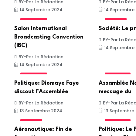
BY-Par La Rédaction
BY-Par La Réda
14 Septembre 2024
14 Septembre
ACTUALITE
SOCIETE
Salon International
Société: Le p
Broadcasting Convention
BY-Par La Réda
(IBC)
14 Septembre
BY-Par La Rédaction
14 Septembre 2024
ACTUALITE
POLITIQUE
Politique: Diomaye Faye
Assamblée Na
dissout l’Assemblée
message du
BY-Par La Rédaction
BY-Par La Réda
13 Septembre 2024
13 Septembre
SOCIETE
POLITIQUE
Aéronautique: Fin de
Politique: Le 