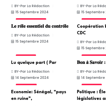
BY-Par La Rédaction
BY-Par La Réda
15 Septembre 2024
15 Septembre
UNCATEGORIZED
INTERNATION
𝐋𝐞 𝐫𝐨̂𝐥𝐞 𝐞𝐬𝐬𝐞𝐧𝐭𝐢𝐞𝐥 𝐝𝐮 𝐜𝐨𝐧𝐭𝐫𝐨̂𝐥𝐞
Coopération b
CDC
BY-Par La Rédaction
15 Septembre 2024
BY-Par La Réda
15 Septembre
POLITIQUE
UNCATEGORIZ
Lu quelque part ( Par
𝐁𝐨𝐧 𝐚̀ 𝐒𝐚𝐯𝐨𝐢𝐫 
BY-Par La Rédaction
BY-Par La Réda
14 Septembre 2024
14 Septembre
ACTUALITE
POLITIQUE
Economie: Sénégal, “pays
Politique : Él
en ruine”,
législatives a