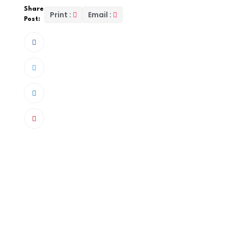
Share
Print :
Email :
Post:
Un nouveau chapitre s’amorce dans le process
Une demande de sursis à exécution a été adre
qu’au préfet du département.
Cette initiative a pour but de mettre en pause
août 2025, suite à l’ordre donné par le préfet d
place de Barthélémy DIAS, destitué en décembr
DIOUF.
À ce stade, aucune décision n’a encore été p
conseil municipal attend toujours les résultats
administratives avaient fixé la date limite pou
A noter que monsieur Barthélemy Dias a introd
septembre par la Cour suprême.