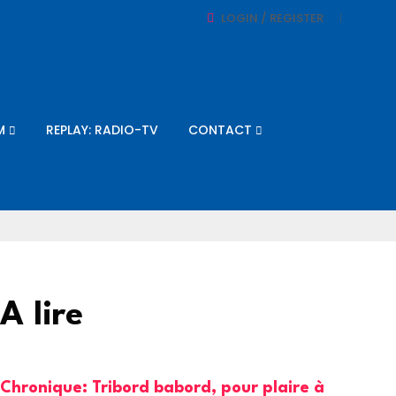
LOGIN / REGISTER
M
REPLAY: RADIO-TV
CONTACT
A lire
Chronique: Tribord babord, pour plaire à