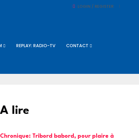
LOGIN / REGISTER
M
REPLAY: RADIO-TV
CONTACT
A lire
Chronique: Tribord babord, pour plaire à