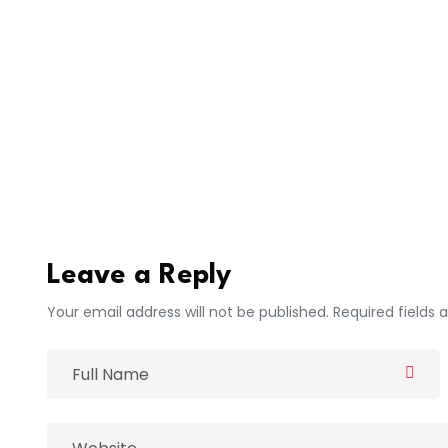
L’année dernière, le Royaume-Uni a consacré e
une nouvelle ère de menaces. Elle exige une 
dure, d’alliés forts et de diplomatie sûre”
, a d
le Royaume-Uni doit se montrer à la hauteur, et
euronews
Leave a Reply
Your email address will not be published. Required fields