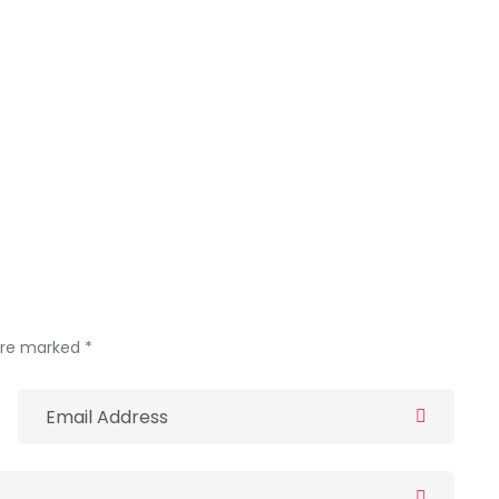
nviron 2,3 % de son PIB à la défense.
“Nous vivons
nouvelle ère pour la défense, une ère de puissance
éclaré John Healey.
“Alors que la menace s’accroît,
 c’est ce qu’il fait.”
 are marked *