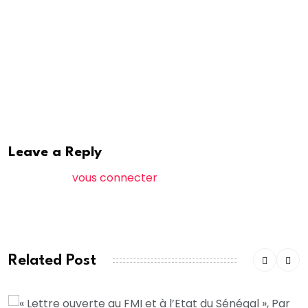
l’un des quartiers les plus huppés de Dakar. Il avait été
acquis comptant par Loum Diagne, également
propriétaire de l’hôtel Les Almadies, avant de faire
l’objet d’un redressement fiscal de 21 milliards FCFA.
rewmi
Leave a Reply
Vous devez
vous connecter
pour publier un
commentaire.
Related Post