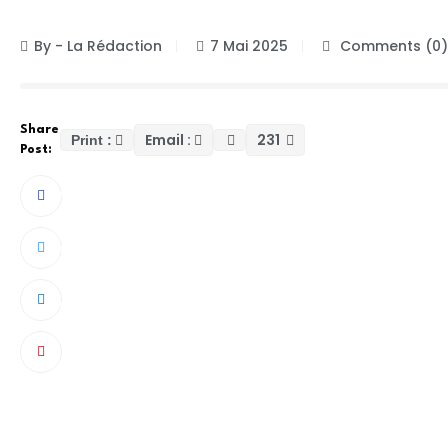
CONTRIBUTION
By - La Rédaction
7 Mai 2025
Comments (0)
Share
Email :
231
Print :
Post:
Objet : Plaidoyer pour l’implantation d’un hô
Monsieur le Ministre,
C’est avec une profonde tristesse et une grande 
du département de Vélingara, nous adressons à vo
une fois encore, d’être les témoins impuissants d
sanitaire dans laquelle vivent les populations de
L’accident malheureux survenu ce 03 mai 2025 sur l
entre un camion et un minicar transportant des é