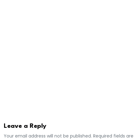
De leurs discours politiques, on peut retenir pour
l’essentiel que le tandem met l’accent sur
l’entrepreunariat, l’équité et la justice : “Nous prônons
des propositions en faveur de la prise en compte du
Lac de Guièrs dans la loi sur le contenu local mais
également des mesures juridiques de respect de
l’environnement , du cadre de vie et des mesures
fortes de coercition contre ces abus qui torpillent les
décisions de l’autorité” précise le duo. Autant d’idées
qui pourraient balancer les électeurs lougatois en leur
faveur.
A.Saleh
Leave a Reply
Your email address will not be published. Required fields are