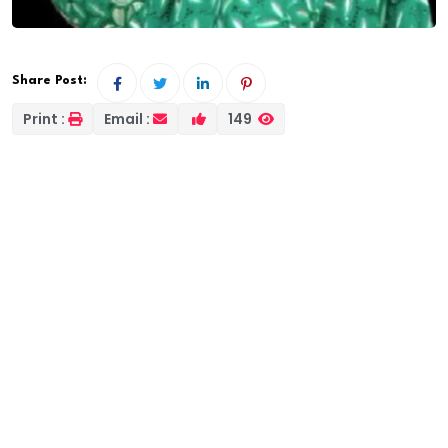
Share Post:
Print :
Email :
149
Un réel danger pése sur le Pastef avec le duo
Fatoumata Binetou Rassoul Diallo et Pape Oumar Sarr
À Louga, une troisième voie qui se veut exemplaire
entre la coalition FARLOU du maire de Louga
Moustapha Diop et la Coalition Pastef que dirige
Abdou Lahad Ndiaye se positionne.
On aurait pensé que la dualité allait être de mise dans
la capitale du Ndiambour. Que Nenni ! En effet, une
troisième voie s’est vite positionnée comme une
alternative à cette dualité. Dirigée par la dame