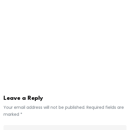
sociale. Il a encouragé l’équipe à faire preuve de
leadership, de rigueur et de transparence dans la
gestion des activités.
Cette rencontre symbolise le début d’un mandat
placé sous le signe de la concertation, de
l’engagement citoyen et de la promotion de la
jeunesse à travers le sport et la culture.
Moussa Ndaw/ Zignuichor
Leave a Reply
Your email address will not be published. Required fields are
marked *