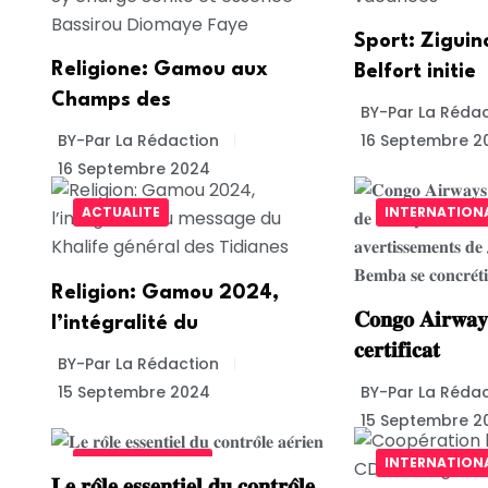
Sport: Ziguin
Religione: Gamou aux
Belfort initie
Champs des
BY-Par La Rédac
BY-Par La Rédaction
16 Septembre 2
16 Septembre 2024
ACTUALITE
INTERNATION
Religion: Gamou 2024,
𝐂𝐨𝐧𝐠𝐨 𝐀𝐢𝐫𝐰𝐚𝐲
l’intégralité du
𝐜𝐞𝐫𝐭𝐢𝐟𝐢𝐜𝐚𝐭
BY-Par La Rédaction
15 Septembre 2024
BY-Par La Rédac
15 Septembre 2
UNCATEGORIZED
INTERNATION
𝐋𝐞 𝐫𝐨̂𝐥𝐞 𝐞𝐬𝐬𝐞𝐧𝐭𝐢𝐞𝐥 𝐝𝐮 𝐜𝐨𝐧𝐭𝐫𝐨̂𝐥𝐞