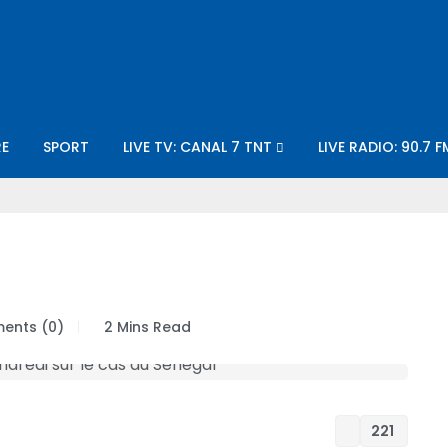
E
SPORT
LIVE TV: CANAL 7 TNT
LIVE RADIO: 90.7 F
ents (0)
2 Mins Read
221