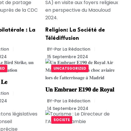
ilatérale : La
Religion: La Société de
Télédiffusion
tion
BY-Par La Rédaction
024
15 Septembre 2024
ED
UNCATEGORIZED
: 𝐋𝐞
𝐔𝐧 𝐄𝐦𝐛𝐫𝐚𝐞𝐫 𝐄𝟏𝟗𝟎 𝐝𝐞 𝐑𝐨𝐲𝐚𝐥
tion
024
BY-Par La Rédaction
14 Septembre 2024
SOCIETE