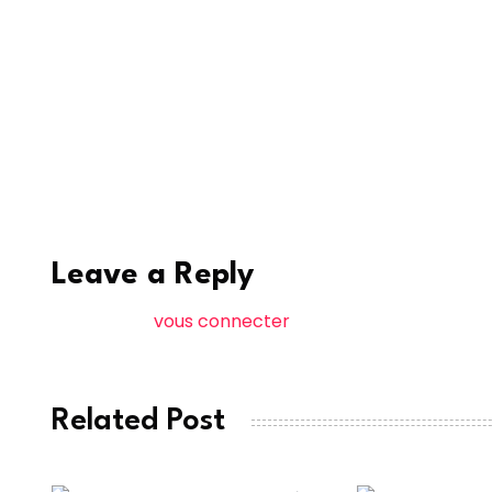
Avant d’annoncer que le Conseil d’administrat
statuer sur le cas du Sénégal. En marge de la
Bassirou Diomaye FAYE déplorait les lenteurs 
concernant le Sénégal. Une situation qui bloqu
faire des affaires avec le Sénégal.
Walf
Leave a Reply
Vous devez
vous connecter
pour publier un comme
Related Post