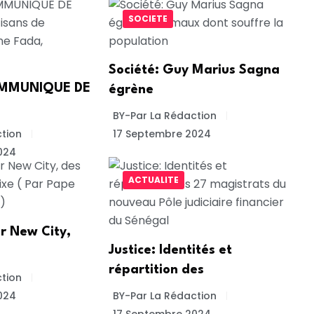
SOCIETE
Société: Guy Marius Sagna
COMMUNIQUE DE
égrène
BY-Par La Rédaction
tion
17 Septembre 2024
024
ACTUALITE
r New City,
Justice: Identités et
répartition des
tion
024
BY-Par La Rédaction
17 Septembre 2024