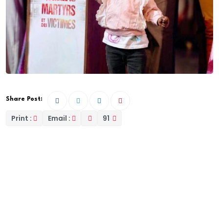
Share Post:
Print :
Email :
91
La présence de la petite Awa Coly à la Journée des
Martyrs, ce 7 décembre au Grand Théâtre national
de Dakar, a suscité une vive émotion et attiré tous les
regards. Surnommée « le bébé pensionnaire du camp
pénal », Awa n’avait que 9 mois lorsqu’elle a été
obligée de séjourner en prison aux côtés de sa mère,