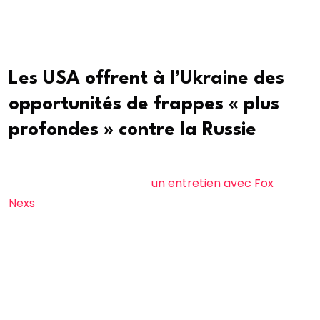
régions russes, ainsi qu’au-dessus de la mer Noire (30
drones abattus) et du territoire de la Crimée annexée
(15 drones abattus).
Les USA offrent à l’Ukraine des
opportunités de frappes « plus
profondes » contre la Russie
L’ambassadeur américain auprès de l’OTAN, Matthew
Whitaker, a déclaré dans
un entretien avec Fox
Nexs
que l’administration Trump augmentait son
soutien militaire à l’Ukraine, notamment en offrant la
possibilité de mener des « frappes plus profondes »
sur le territoire russe.
Selon Whitaker, « nous accordons des capacités de
frappe plus poussées et il est fort probable que les