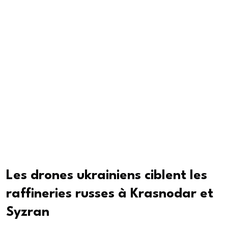
militaire locale Ivan Roudnytski, précisant qu’aucune
victime n’était à déplorer dans l’immédiat.
Selon le président ukrainien, outre Zaporijia, Dnipro et
Volhynie, les régions de Donetsk, Jitomir, Ivano-
Frankivsk, Kyiv, Rivne, Soumy, Kharkiv, Khmelnitski,
Tcherkassy, ​​Tchernivtsi et Tchernihiv ont été
bombardées par les Russes. « De nombreux incendies
ont été déclarés, et ce sont principalement des
infrastructures civiles qui ont été endommagées :
maisons et entreprises », a-t-il noté.
Les drones ukrainiens ciblent les
raffineries russes à Krasnodar et
Syzran