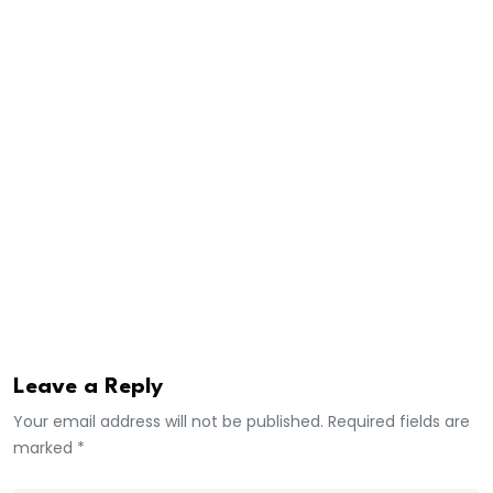
l’utilisation par Kyiv de missiles ATACMS, d’une portée
d’environ 305 km, au moment de son départ l’année
dernière.
Kyiv réclamait depuis longtemps l’autorisation
d’utiliser des armes occidentales à longue portée au-
delà de la frontière.
L’Ukraine s’est alors tournée vers ses drones
nationaux pour frapper à des centaines de kilomètres
en territoire russe.
Leave a Reply
Your email address will not be published. Required fields are
marked *