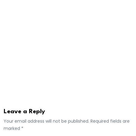
président Emmanuel Macron, qui a décidé de
renommer vendredi soir Sébastien Lecornu à
Matignon.
“Nous répétons avec force qu’il n’y a aucun
accord entre le Parti socialiste et le président de la
République. Nous ne serons pas la bouée de
sauvetage d’un macronisme qui prend l’eau de
toutes parts”
, a-t-il affirmé, cité par franceinfo.
Euronews
Leave a Reply
Your email address will not be published. Required fields are
marked *