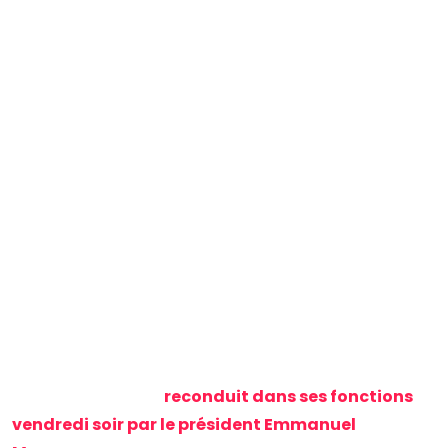
Lesdits partis — notamment, LR, LFI et le RN — se
sont tous désolidarisés du “moine soldat” avec
plusieurs formations lui promettant fermement
la censure dès son discours de la politique
générale qui devrait avoir lieu la semaine
prochaine.
Sébastien Lecornu, le Premier ministre français
récemment reconduit dans ses fonctions a reconnu
samedi qu’il n’y avait pas « beaucoup de candidats »
pour occuper son poste et qu’il pourrait ne pas rester
longtemps en fonction compte tenu des profondes
divisions politiques dans le pays.
Sébastien Lecornu,
reconduit dans ses fonctions
vendredi soir par le président Emmanuel