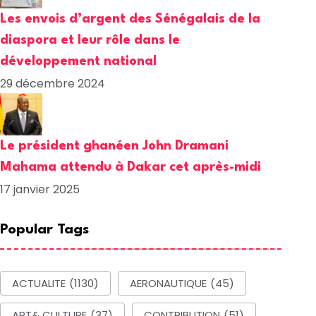
Les envois d’argent des Sénégalais de la
diaspora et leur rôle dans le
développement national
29 décembre 2024
Le président ghanéen John Dramani
Mahama attendu à Dakar cet après-midi
17 janvier 2025
Popular Tags
SOCIETE
ACTUALITE
A
ACTUALITE
(1130)
AERONAUTIQUE
(45)
ART& CULTURE
(37)
CONTRIBUTION
(51)