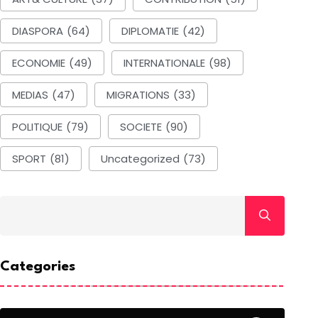
ociété: Dakar New
Aéro
DIASPORA
(64)
DIPLOMATIE
(42)
ity, des
Pro
Justice: Identités et
BY-Par La
ECONOMIE
(49)
INTERNATIONALE
(98)
comp
répartition des
édaction
BY-
MEDIAS
(47)
MIGRATIONS
(33)
17 Septembre 2024
BY-Par La
Rédac
Rédaction
POLITIQUE
(79)
SOCIETE
(90)
17 
17 Septembre 2024
SPORT
(81)
Uncategorized
(73)
Categories