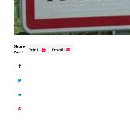
Share
Print :
Email :
Post:
La commune de Niassya, dans la région de Zigui
élève en classe de Terminale L2. Tout a commen
son téléphone portable lors d’une évaluation. 
l’appareil et l’a remis au censeur de l’établi
veille du jour où ils devaient se présenter ens
drame bouleverse la communauté et pose une fo
la gestion des fautes des élèves et de l’impo
milieu éducatif.