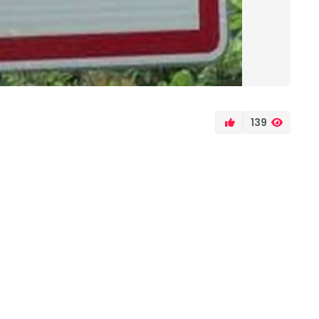
139
nchor, est en deuil après le suicide tragique d’un
cé lorsqu’il a été surpris en train de tricher avec
Le surveillant, appliquant le règlement, a confisqué
ssement, entraînant la convocation de son parent. La
emble à l’école, l’élève a été retrouvé pendu.Ce
is de plus la question de la pression scolaire, de
rtance de l’écoute et du soutien psychologique en