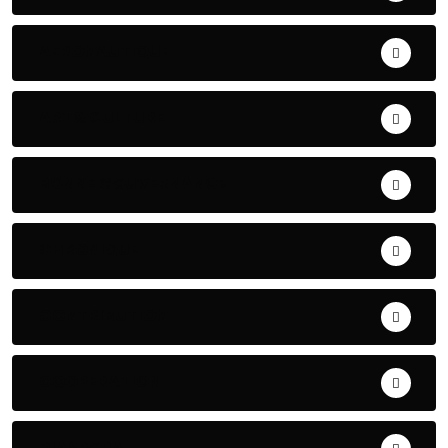
AERONAUTIQUE
ART& CULTURE
BONNE GOUVERNANCE
CHRONIQUE
CONTRIBUTION
COOPERATION
DIASPORA