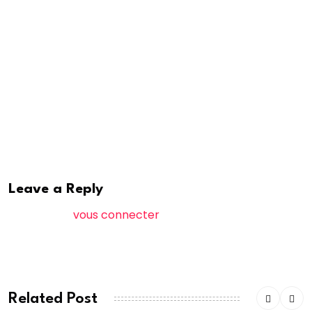
à Mbour et Thiès, sont introuvables», rapporte le
quotidien d’information. Qui complète : «Interpellé, Mo
Gates a été incapable de fournir une réponse claire,
ce qui tend à confirmer les dires de plaignant.»
seneweb
Leave a Reply
Vous devez
vous connecter
pour publier un
commentaire.
Related Post