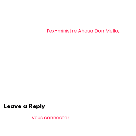
ministre du Commerce Jean-Louis Billon, dissident du
PDCI, deux anciens compagnons de route de Laurent
Gbagbo en rupture avec lui, son ex-épouse Simone
Ehivet Gbagbo et
l’ex-ministre Ahoua Don Mello,
et
enfin Henriette Lagou, déjà candidate en 2015.
(Avec AFP)
Leave a Reply
Vous devez
vous connecter
pour publier un
commentaire.