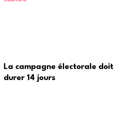
lacrymogènes et des dizaines d’entre eux ont été
interpellés par les forces de l’ordre. « Alassane
Ouattara n’est pas le choix des Ivoiriens. Nous ne
sommes pas dans une démocratie, nous sommes
dans un pouvoir dictatorial », a dit à l’AFP un militant
venu manifester et qui a souhaité rester anonyme.
La campagne électorale doit
durer 14 jours
Les cadres de l’opposition n’étaient pas visibles à la
manifestation. Des journalistes ont été violentés par
les forces de l’ordre qui ont saisi des appareils
professionnels et effacé des images qu’ils
contenaient.