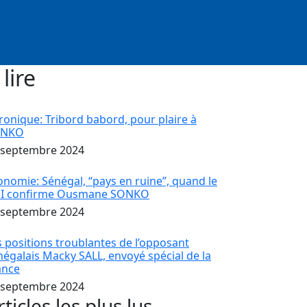
 lire
ronique: Tribord babord, pour plaire à
ONKO
 septembre 2024
onomie: Sénégal, “pays en ruine”, quand le
I confirme Ousmane SONKO
 septembre 2024
s positions troublantes de l’opposant
négalais Macky SALL, envoyé spécial de la
ance
 septembre 2024
rticles les plus lus