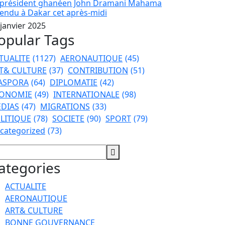
 président ghanéen John Dramani Mahama
tendu à Dakar cet après-midi
 janvier 2025
opular Tags
TUALITE
(1127)
AERONAUTIQUE
(45)
T& CULTURE
(37)
CONTRIBUTION
(51)
ASPORA
(64)
DIPLOMATIE
(42)
ONOMIE
(49)
INTERNATIONALE
(98)
DIAS
(47)
MIGRATIONS
(33)
LITIQUE
(78)
SOCIETE
(90)
SPORT
(79)
categorized
(73)
ategories
ACTUALITE
AERONAUTIQUE
ART& CULTURE
BONNE GOUVERNANCE