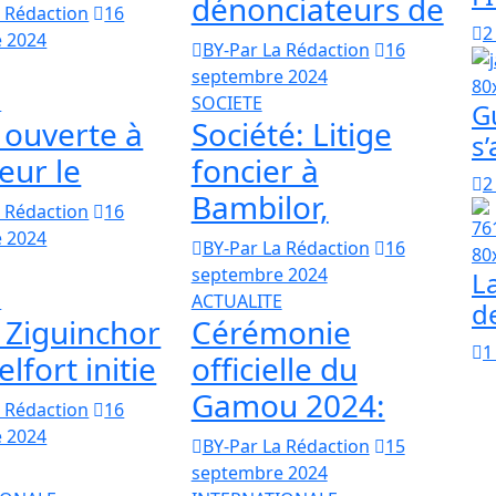
dénonciateurs de
a Rédaction
16
2
 2024
BY-Par La Rédaction
16
septembre 2024
E
SOCIETE
G
 ouverte à
Société: Litige
s
eur le
foncier à
2
Bambilor,
a Rédaction
16
 2024
BY-Par La Rédaction
16
septembre 2024
L
E
ACTUALITE
d
 Ziguinchor
Cérémonie
1
elfort initie
officielle du
Gamou 2024:
a Rédaction
16
 2024
BY-Par La Rédaction
15
septembre 2024