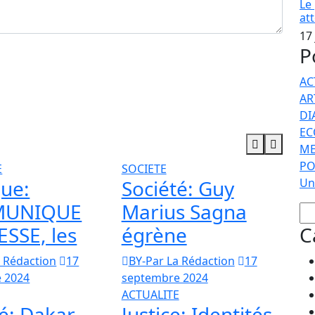
Le
at
17
P
ntaires par e-mail.
AC
s par e-mail.
AR
DI
EC
ME
PO
E
SOCIETE
que:
Société: Guy
Un
UNIQUE
Marius Sagna
ESSE, les
égrène
C
a Rédaction
17
BY-Par La Rédaction
17
 2024
septembre 2024
ACTUALITE
é: Dakar
Justice: Identités