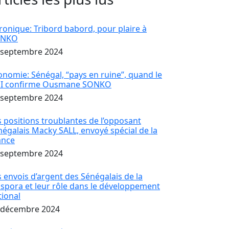
ronique: Tribord babord, pour plaire à
ONKO
 septembre 2024
onomie: Sénégal, “pays en ruine”, quand le
I confirme Ousmane SONKO
 septembre 2024
s positions troublantes de l’opposant
négalais Macky SALL, envoyé spécial de la
ance
 septembre 2024
s envois d’argent des Sénégalais de la
aspora et leur rôle dans le développement
tional
 décembre 2024