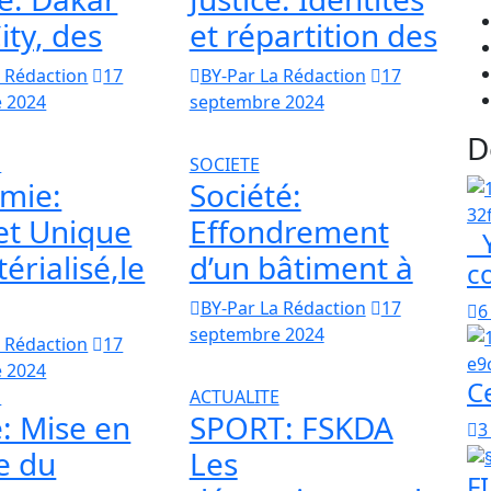
ty, des
et répartition des
a Rédaction
17
BY-Par La Rédaction
17
 2024
septembre 2024
D
E
SOCIETE
mie:
Société:
et Unique
Effondrement
Y
rialisé,le
d’un bâtiment à
c
BY-Par La Rédaction
17
6
septembre 2024
a Rédaction
17
 2024
C
E
ACTUALITE
e: Mise en
SPORT: FSKDA
3
e du
Les
FI