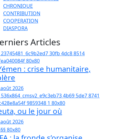
CHRONIQUE
CONTRIBUTION
COOPERATION
DIASPORA
erniers Articles
émen : crise humanitaire,
olère
 août 2026
euta, ou le jour où
 août 2026
FA : la fronde s’organise