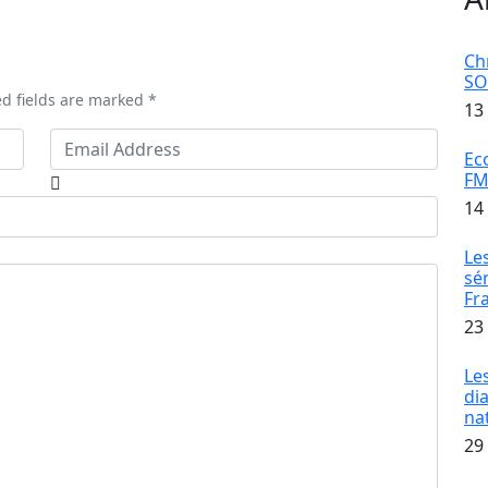
Ch
S
ed fields are marked *
13
Ec
FM
14
Le
sé
Fr
23
Le
di
na
29