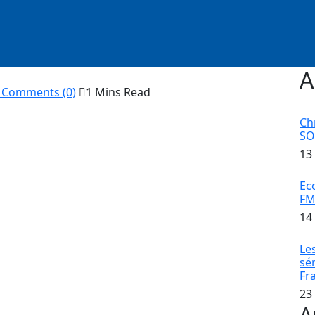
A
Comments (0)
1 Mins Read
Ch
S
13
Ec
 Pokola, a été victime d’une chute du troisième étage
FM
edi.
14
e floues. L’état de santé du sportif n’est pas encore
Le
sé
Fr
 la Cité Mixta. Les secours seraient intervenus sur
23
ur déterminer les causes exactes de cette chute.
A