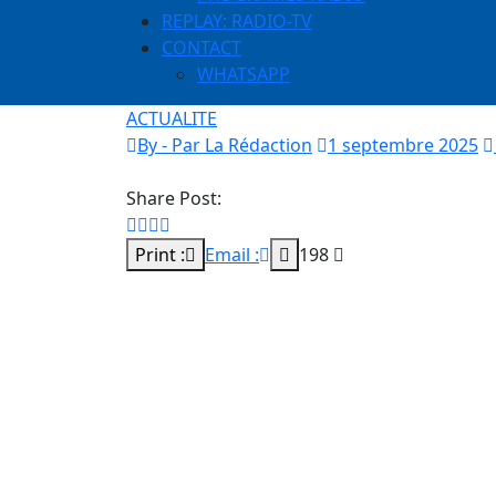
REPLAY: RADIO-TV
CONTACT
WHATSAPP
ACTUALITE
By - Par La Rédaction
1 septembre 2025
Share Post:
Print :
Email :
198
Le lutteur sénégalais, connu sous le nom de
d’un immeuble situé à la Cité Mixta, ce vendr
Les circonstances de l’accident restent encor
connu.
L’incident s’est produit dans un immeuble de
place. Une enquête pourrait être ouverte po