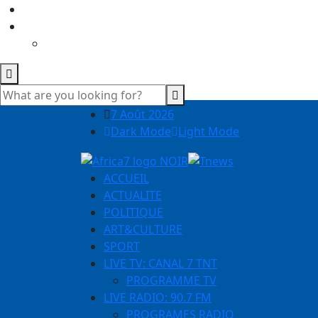
7 Août 2026
Dark Mode
Light Mode
ACCUEIL
ACTUALITE
POLITIQUE
ART&CULTURE
SPORT
LIVE TV: CANAL 7 TNT
PROGRAMME TV
LIVE RADIO: 90.7 FM
PROGRAMES RADIO