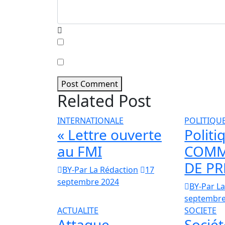
Prévenez-moi de tous les nouveaux comme
Prévenez-moi de tous les nouveaux article
Post Comment
Related Post
INTERNATIONALE
POLITIQU
« Lettre ouverte
Politi
au FMI
COMM
DE PR
BY-Par La Rédaction
17
septembre 2024
BY-Par L
septembre
ACTUALITE
SOCIETE
Attaque
Sociét