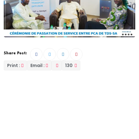
Share Post:
Print :
Email :
130
Ce jeudi 21 août 2025, s’est tenue au siège de TDS-SA
la cérémonie officielle de passation de service entre
Monsieur El Hadji Ibrahima NDIAYE, Président du
Conseil d’administration sortant, et Monsieur Abdoul
Aziz ZOUMAROU, récemment nommé à cette
fonction.