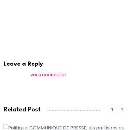
nouvelle page de son histoire institutionnelle, dans la
continuité de ses missions de service public et avec
l’ambition de renforcer son rôle stratégique au cœur
de l’audiovisuel national
Leave a Reply
Vous devez
vous connecter
pour publier un
commentaire.
Related Post