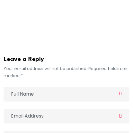
images exploitées provenant d’une caméra installée
à un jet de pierres des lieux de l’agression, Goudiaby
et ses éléments se lancent, sans tarder, aux trousses
des malfrats. Qui sont finalement tombés dans leur
souricière.
Leave a Reply
Your email address will not be published. Required fields are
marked *