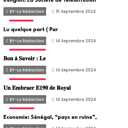
Religion: La Société de Télédiffusion
BY-La Rédaction
15 Septembre 2024
POLITIQUE
Lu quelque part ( Par
BY-La Rédaction
14 Septembre 2024
UNCATEGORIZED
𝐁𝐨𝐧 𝐚̀ 𝐒𝐚𝐯𝐨𝐢𝐫 : 𝐋𝐞
BY-La Rédaction
14 Septembre 2024
UNCATEGORIZED
𝐔𝐧 𝐄𝐦𝐛𝐫𝐚𝐞𝐫 𝐄𝟏𝟗𝟎 𝐝𝐞 𝐑𝐨𝐲𝐚𝐥
BY-La Rédaction
14 Septembre 2024
ACTUALITE
Economie: Sénégal, “pays en ruine”,