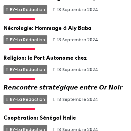
BY-La Rédaction
13 Septembre 2024
ACTUALITE
Nécrologie: Hommage à Aly Baba
BY-La Rédaction
13 Septembre 2024
ACTUALITE
Religion: le Port Autonome chez
BY-La Rédaction
13 Septembre 2024
ACTUALITE
𝙍𝙚𝙣𝙘𝙤𝙣𝙩𝙧𝙚 𝙨𝙩𝙧𝙖𝙩𝙚́𝙜𝙞𝙦𝙪𝙚 𝙚𝙣𝙩𝙧𝙚 𝙊𝙧 𝙉𝙤𝙞𝙧
BY-La Rédaction
13 Septembre 2024
ACTUALITE
Coopération: Sénégal Italie
BY-La Rédaction
13 Septembre 2024