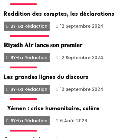
ACTUALITE
Reddition des comptes, les déclarations
BY-La Rédaction
12 Septembre 2024
UNCATEGORIZED
𝐑𝐢𝐲𝐚𝐝𝐡 𝐀𝐢𝐫 𝐥𝐚𝐧𝐜𝐞 𝐬𝐨𝐧 𝐩𝐫𝐞𝐦𝐢𝐞𝐫
BY-La Rédaction
12 Septembre 2024
ACTUALITE
Les grandes lignes du discours
BY-La Rédaction
12 Septembre 2024
ACTUALITE
Yémen : crise humanitaire, colère
BY-La Rédaction
6 Août 2026
ACTUALITE