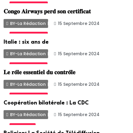
INTERNATIONALE
𝐂𝐨𝐧𝐠𝐨 𝐀𝐢𝐫𝐰𝐚𝐲𝐬 𝐩𝐞𝐫𝐝 𝐬𝐨𝐧 𝐜𝐞𝐫𝐭𝐢𝐟𝐢𝐜𝐚𝐭
BY-La Rédaction
15 Septembre 2024
INTERNATIONALE
Italie : six ans de
BY-La Rédaction
15 Septembre 2024
UNCATEGORIZED
𝐋𝐞 𝐫𝐨̂𝐥𝐞 𝐞𝐬𝐬𝐞𝐧𝐭𝐢𝐞𝐥 𝐝𝐮 𝐜𝐨𝐧𝐭𝐫𝐨̂𝐥𝐞
BY-La Rédaction
15 Septembre 2024
INTERNATIONALE
Coopération bilatérale : La CDC
BY-La Rédaction
15 Septembre 2024
ACTUALITE