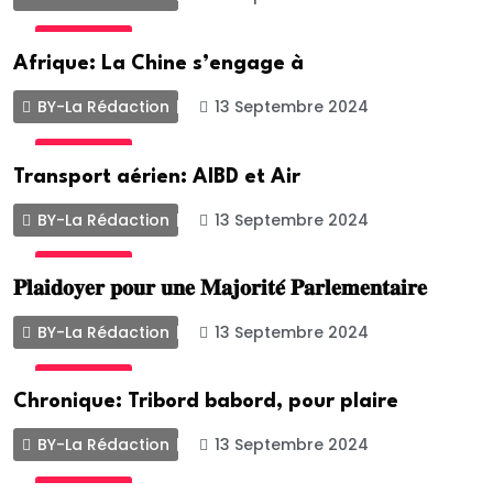
ACTUALITE
Afrique: La Chine s’engage à
BY-La Rédaction
13 Septembre 2024
ACTUALITE
Transport aérien: AIBD et Air
BY-La Rédaction
13 Septembre 2024
ACTUALITE
𝐏𝐥𝐚𝐢𝐝𝐨𝐲𝐞𝐫 𝐩𝐨𝐮𝐫 𝐮𝐧𝐞 𝐌𝐚𝐣𝐨𝐫𝐢𝐭𝐞́ 𝐏𝐚𝐫𝐥𝐞𝐦𝐞𝐧𝐭𝐚𝐢𝐫𝐞
BY-La Rédaction
13 Septembre 2024
ACTUALITE
Chronique: Tribord babord, pour plaire
BY-La Rédaction
13 Septembre 2024
ACTUALITE