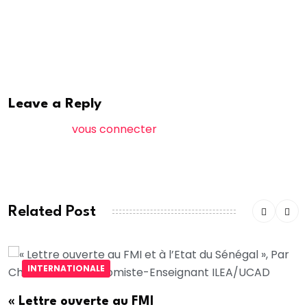
30 ans à effectuer leur service militaire obligatoire. Il
s’agit de la plus importante conscription d’automne
depuis 2016.
Leave a Reply
Vous devez
vous connecter
pour publier un
commentaire.
Related Post
INTERNATIONALE
« Lettre ouverte au FMI