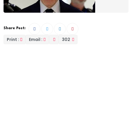
Share Post:
Print :
Email :
302
Le verdict du procès de soupçons de financement
illégal de la campagne présidentielle de 2007 de
Nicolas Sarkozy a été rendu ce jeudi matin.
Après plus de 12 ans d’enquête et un procès
retentissant début 2025, le verdict est en train de
tomber dans l’affaire des soupçons de financement
libyen de la campagne présidentielle de
Nicolas
Sarkozy
en 2007.
L’ancien président français de 2007 à 2012, a été