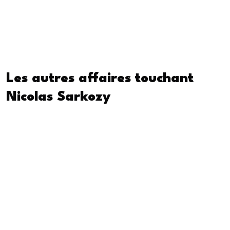
L’hypothèse qu’un État étranger, qui plus est une
dictature, ait pu financer clandestinement une
campagne électorale soulève la menace d’une
atteinte majeure à la souveraineté française.
Les autres affaires touchant
Nicolas Sarkozy
Nicolas Sarkozy a été impliqué dans plusieurs affaires
judiciaires en plus du dossier Kadhafi.
La plus marquante est
l’affaire Bygmalion
,
concernant des fausses factures destinées à
masquer les dépassements massifs de dépenses lors
de sa campagne présidentielle de 2012, finalement
perdue. Il a été condamné en appel en 2023 à six mois