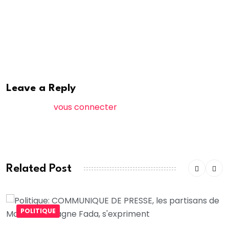
Dans cette affaire, on retrouve d’ailleurs le nom
de
Ziad Tiakeddine
.
Euronews
Leave a Reply
Vous devez
vous connecter
pour publier un
commentaire.
Related Post
POLITIQUE