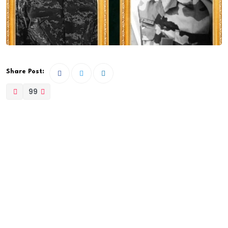
Share Post:
99
Près de trois ans après la disparition tragique des
gendarmes sénégalais Didier Badji et Fulbert Sambou,
l’affaire connaît un tournant majeur. Selon le
quotidien Libération, un individu du nom de Jérôme
Bandiaky, alias « Sniper », a été inculpé et placé sous
mandat de dépôt le vendredi pour séquestration et
assassinat des deux militaires.
Premier suspect interpellé dans ce dossier sensible, «