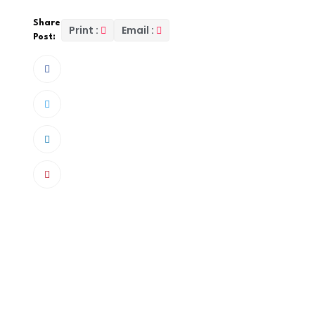
Share
Print :
Email :
Post:
I. TOURÉ, 18 ans, fils d’un haut responsable de
mandat de dépôt mardi à la prison de Mbour. Il
ans.
Selon les révélations de
L’Observateur
dans so
éclaté en septembre, lorsque les parents de 
inquiétants chez leur fille, ainsi que des absen
l’adolescente a confié qu’elle entretenait une 
à plusieurs reprises des rapports sexuels.
Toujours selon le quotidien, la famille du mis 
victime pour éviter un scandale. Mais le dossi
Tribunal de grande instance, qui a ordonné l
urbain de Diameguène.