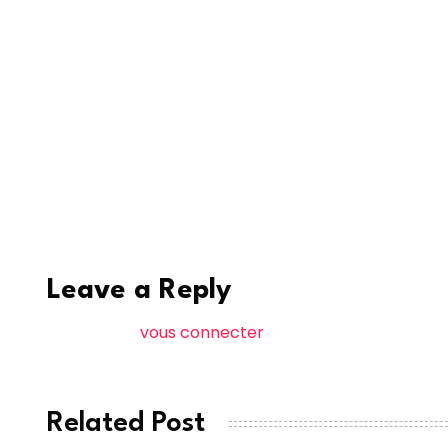
Devant les enquêteurs, I. Touré a reconnu avoi
affirmé qu’elles étaient consenties. Une version
contrainte.
À l’issue de sa garde à vue, le jeune homme a
d’arrêt et de correction (MAC) de Mbour, dans l
walf
Leave a Reply
Vous devez
vous connecter
pour publier un comme
Related Post