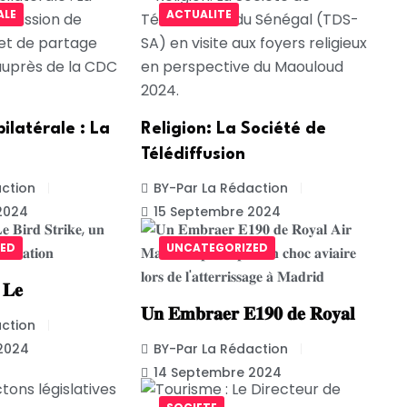
ALE
ACTUALITE
ilatérale : La
Religion: La Société de
Télédiffusion
ction
BY-Par La Rédaction
2024
15 Septembre 2024
ED
UNCATEGORIZED
: 𝐋𝐞
𝐔𝐧 𝐄𝐦𝐛𝐫𝐚𝐞𝐫 𝐄𝟏𝟗𝟎 𝐝𝐞 𝐑𝐨𝐲𝐚𝐥
ction
2024
BY-Par La Rédaction
14 Septembre 2024