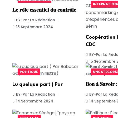
UNCATEGORIZED
INTERNATION
𝐋𝐞 𝐫𝐨̂𝐥𝐞 𝐞𝐬𝐬𝐞𝐧𝐭𝐢𝐞𝐥 𝐝𝐮 𝐜𝐨𝐧𝐭𝐫𝐨̂𝐥𝐞
BY-Par La Rédaction
15 Septembre 2024
Coopération b
CDC
BY-Par La Réda
15 Septembre 
POLITIQUE
UNCATEGORIZ
Lu quelque part ( Par
𝐁𝐨𝐧 𝐚̀ 𝐒𝐚𝐯𝐨𝐢𝐫 
BY-Par La Rédaction
BY-Par La Réda
14 Septembre 2024
14 Septembre 