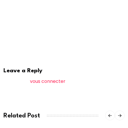
travers des communications basées sur le respect, la
tolérance, la solidarité dans la société. Les femmes
ont été également sensibilisées sur le gaspillage et
les dépenses excessives lors des cérémonies
familiales.
A. Saleh
Leave a Reply
Vous devez
vous connecter
pour publier un
commentaire.
Related Post