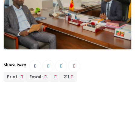
Share Post:
Print :
Email :
211
L’équipe d’Or Noir Africa représentée par PAPE
ATOUMANE NGOM et Néif WEHBE a eu l’honneur de
rencontrer M. Birame Souleye DIOP, Ministre du
Pétrole, des Mines et de l’Énergie, lors d’une audience
à Dakar. Ce moment privilégié a été l’occasion de