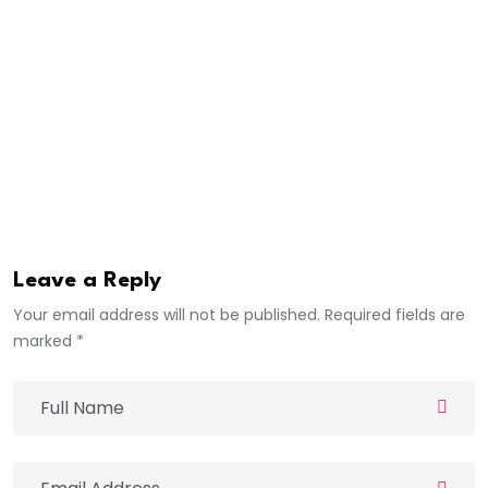
durable et inclusif.
Restez à l’écoute pour plus d’informations sur la
sortie prochaine de notre magazine, qui proposera
des contenus exclusifs et des analyses approfondies
sur ces industries stratégiques.
Africa7
Leave a Reply
Your email address will not be published. Required fields are
marked *