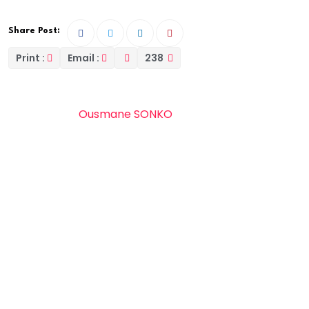
Share Post:
Print :
Email :
238
La déclaration de politique générale du Premier
Ministre SEM
Ousmane SONKO
constitue un moment
institutionnel crucial, particulièrement dans le
contexte de la mise en œuvre du Projet Sénégal 2050.
Ce cadre stratégique vise à positionner le Sénégal sur
une trajectoire de transformation systémique en
adressant les défis structurels qui freinent son
développement tout en exploitant les opportunités
offertes par un monde en mutation rapide. À ce titre,
la déclaration de politique générale dépasse le cadre
d’une simple formalité politique ; elle constitue un
exercice de mobilisation nationale et internationale