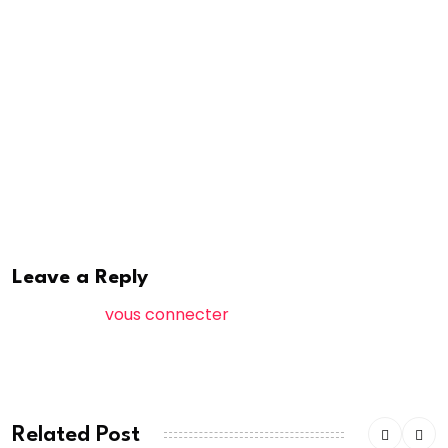
Sénégal 2050 une réalité tangible et durable. C’est
mon intime conviction.
𝐁𝐚𝐛𝐚𝐜𝐚𝐫 𝐒𝐚𝐧𝐞́ 𝐁𝐀
𝐏𝐫𝐞́𝐬𝐢𝐝𝐞𝐧𝐭 𝐀𝐥𝐭𝐞𝐫𝐧𝐚𝐭𝐢𝐯𝐞𝐬 𝐂𝐢𝐭𝐨𝐲𝐞𝐧𝐧𝐞𝐬
𝐂𝐨𝐚𝐥𝐢𝐭𝐢𝐨𝐧 𝐌𝐈𝐌𝐈 𝟐𝟎𝟐𝟒
Leave a Reply
Vous devez
vous connecter
pour publier un
commentaire.
Related Post