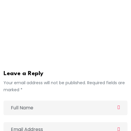
excellence Bassirou Diomaye Diakhar Faye qui sont
nos seuls remparts aujourd’hui face aux difficultés que
traverse le COUD » interpelle-t-il les autorités du
pays, M. Diouf, sur la baisse du budget du Coud, en
2024.
Moctar Sissoko
Leave a Reply
Your email address will not be published. Required fields are
marked *