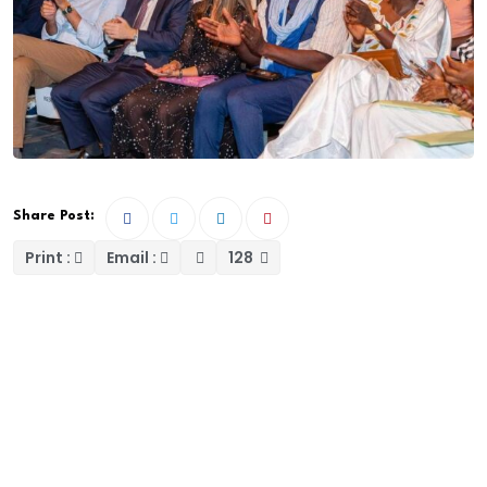
Share Post:
Print :
Email :
128
Dakar Séries, une vision qui veut faire de Dakar un
portail suprême qui réunira d’atypiques talents, et
hauts professionnels en cinématographie, en Afrique
et le reste du monde, s’est ouvert, ce lundi 7 octobre
2024, à l’institut français de Dakar, sous la présence
effective de M. Germain Coly, directeur de la