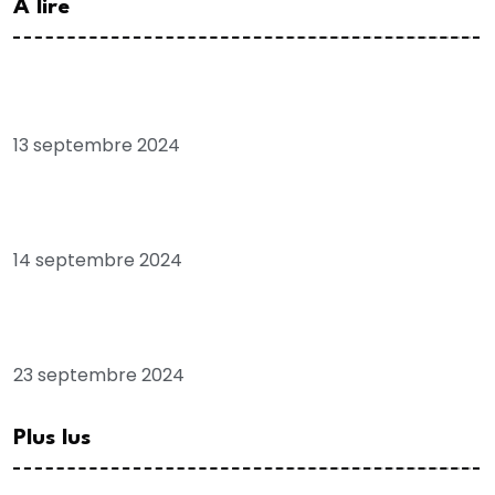
A lire
Chronique: Tribord babord, pour plaire à SONKO
13 septembre 2024
Economie: Sénégal, “pays en ruine”, quand le FMI
confirme Ousmane SONKO
14 septembre 2024
Les positions troublantes de l’opposant sénégalais
Macky SALL, envoyé spécial de la France
23 septembre 2024
Plus lus