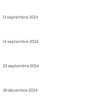
Chronique: Tribord babord, pour plaire à SONKO
13 septembre 2024
Economie: Sénégal, “pays en ruine”, quand le FMI
confirme Ousmane SONKO
14 septembre 2024
Les positions troublantes de l’opposant sénégalais
Macky SALL, envoyé spécial de la France
23 septembre 2024
Les envois d’argent des Sénégalais de la diaspora et
leur rôle dans le développement national
29 décembre 2024
Le président ghanéen John Dramani Mahama attendu à