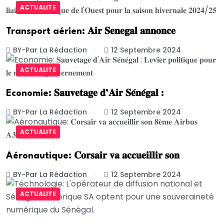
ACTUALITE
Transport aérien: 𝐀𝐢𝐫 𝐒𝐞𝐧𝐞𝐠𝐚𝐥 𝐚𝐧𝐧𝐨𝐧𝐜𝐞
BY-Par La Rédaction
12 Septembre 2024
ACTUALITE
Economie: 𝐒𝐚𝐮𝐯𝐞𝐭𝐚𝐠𝐞 𝐝’𝐀𝐢𝐫 𝐒𝐞́𝐧𝐞́𝐠𝐚𝐥 :
BY-Par La Rédaction
12 Septembre 2024
ACTUALITE
Aéronautique: 𝐂𝐨𝐫𝐬𝐚𝐢𝐫 𝐯𝐚 𝐚𝐜𝐜𝐮𝐞𝐢𝐥𝐥𝐢𝐫 𝐬𝐨𝐧
BY-Par La Rédaction
12 Septembre 2024
ACTUALITE