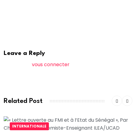
Farba Diouf qui souligne qu’au-delà de la qualification,
le passage à l’Armée est fondamental pour réveiller
la fibre patriotique d’un personnel qu’il faut former
mais surtout garder pour notre industrie.
Leave a Reply
Vous devez
vous connecter
pour publier un
commentaire.
Related Post
INTERNATIONALE