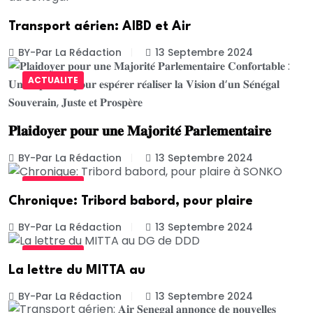
Transport aérien: AIBD et Air
BY-Par La Rédaction
13 Septembre 2024
ACTUALITE
𝐏𝐥𝐚𝐢𝐝𝐨𝐲𝐞𝐫 𝐩𝐨𝐮𝐫 𝐮𝐧𝐞 𝐌𝐚𝐣𝐨𝐫𝐢𝐭𝐞́ 𝐏𝐚𝐫𝐥𝐞𝐦𝐞𝐧𝐭𝐚𝐢𝐫𝐞
BY-Par La Rédaction
13 Septembre 2024
ACTUALITE
Chronique: Tribord babord, pour plaire
BY-Par La Rédaction
13 Septembre 2024
ACTUALITE
La lettre du MITTA au
BY-Par La Rédaction
13 Septembre 2024