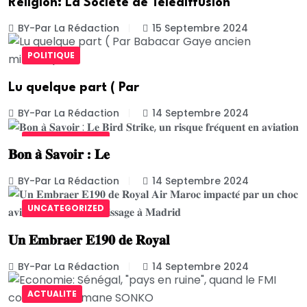
Religion: La Société de Télédiffusion
BY-Par La Rédaction
15 Septembre 2024
POLITIQUE
Lu quelque part ( Par
BY-Par La Rédaction
14 Septembre 2024
UNCATEGORIZED
𝐁𝐨𝐧 𝐚̀ 𝐒𝐚𝐯𝐨𝐢𝐫 : 𝐋𝐞
BY-Par La Rédaction
14 Septembre 2024
UNCATEGORIZED
𝐔𝐧 𝐄𝐦𝐛𝐫𝐚𝐞𝐫 𝐄𝟏𝟗𝟎 𝐝𝐞 𝐑𝐨𝐲𝐚𝐥
BY-Par La Rédaction
14 Septembre 2024
ACTUALITE