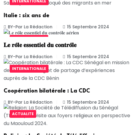
INTERNATIONALE
Italie : six ans de
BY-Par La Rédaction
15 Septembre 2024
UNCATEGORIZED
𝐋𝐞 𝐫𝐨̂𝐥𝐞 𝐞𝐬𝐬𝐞𝐧𝐭𝐢𝐞𝐥 𝐝𝐮 𝐜𝐨𝐧𝐭𝐫𝐨̂𝐥𝐞
BY-Par La Rédaction
15 Septembre 2024
INTERNATIONALE
Coopération bilatérale : La CDC
BY-Par La Rédaction
15 Septembre 2024
ACTUALITE