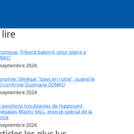
 lire
ronique: Tribord babord, pour plaire à
ONKO
 septembre 2024
onomie: Sénégal, “pays en ruine”, quand le
I confirme Ousmane SONKO
 septembre 2024
s positions troublantes de l’opposant
négalais Macky SALL, envoyé spécial de la
ance
 septembre 2024
rticles les plus lus