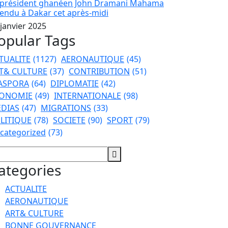
 président ghanéen John Dramani Mahama
tendu à Dakar cet après-midi
 janvier 2025
opular Tags
TUALITE
(1127)
AERONAUTIQUE
(45)
T& CULTURE
(37)
CONTRIBUTION
(51)
ASPORA
(64)
DIPLOMATIE
(42)
ONOMIE
(49)
INTERNATIONALE
(98)
DIAS
(47)
MIGRATIONS
(33)
LITIQUE
(78)
SOCIETE
(90)
SPORT
(79)
categorized
(73)
ategories
ACTUALITE
AERONAUTIQUE
ART& CULTURE
BONNE GOUVERNANCE