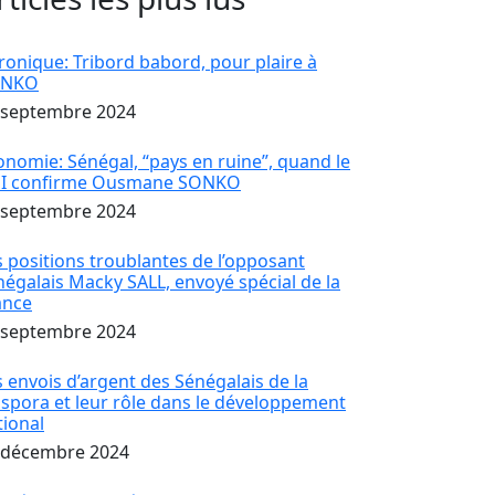
ronique: Tribord babord, pour plaire à
ONKO
 septembre 2024
onomie: Sénégal, “pays en ruine”, quand le
I confirme Ousmane SONKO
 septembre 2024
s positions troublantes de l’opposant
négalais Macky SALL, envoyé spécial de la
ance
 septembre 2024
s envois d’argent des Sénégalais de la
aspora et leur rôle dans le développement
tional
 décembre 2024