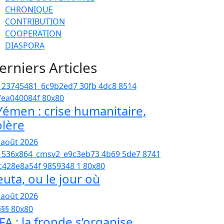
CHRONIQUE
CONTRIBUTION
COOPERATION
DIASPORA
erniers Articles
émen : crise humanitaire,
olère
 août 2026
euta, ou le jour où
 août 2026
FA : la fronde s’organise