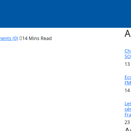
A
nts (0)
14 Mins Read
Ch
S
13
 —
quand le fondateur devient le contre-pouvoir
Ec
FM
é par décret Ousmane Sonko, l’homme qui l’avait porté
14
ours plus tard, Sonko prenait la présidence de l’Assemblée
 son premier discours : « On ne peut pas faire du PASTEF
Le
ouvelle équation politique : une cohabitation entre deux
sé
Fr
i va structurer toute notre vie politique jusqu’en 2029.
23
 de théâtre politiques. Mais ce que notre pays vit
A