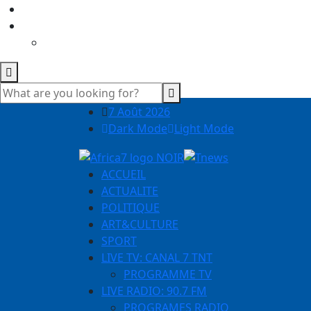
7 Août 2026
Dark Mode
Light Mode
ACCUEIL
ACTUALITE
POLITIQUE
ART&CULTURE
SPORT
LIVE TV: CANAL 7 TNT
PROGRAMME TV
LIVE RADIO: 90.7 FM
PROGRAMES RADIO