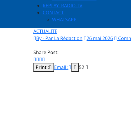
REPLAY: RADIO-TV
CONTACT
WHATSAPP
ACTUALITE
By - Par La Rédaction
26 mai 2026
Comme
Share Post:
Print :
Email :
52
Sénégal: La cohabitation de l’intérieur
– –
Le 22 mai 2026, Bassirou Diomaye Faye a limôg
au pouvoir depuis sa cellule de prison. Quatre j
nationale avec 132 voix sur 133, déclarant dans
sans PASTEF. » Le Sénégal vient d’inventer une n
hommes issus du même ventre révolutionnaire, qu
Au Sénégal, nous avons l’habitude des coups