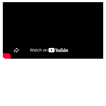
Le Conseil des ministres appelle également la
communauté internationale à exercer la plus forte
pression possible sur la milice de l’armée et ses
brigades terroristes afin de les contraindre à
autoriser les civils à quitter librement la ville, à mettre
fin à leur recrutement forcé, à cesser de les utiliser
comme boucliers humains et à arrêter les