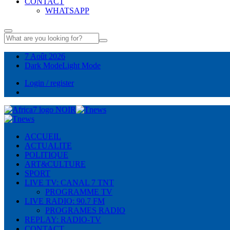
CONTACT
WHATSAPP
7 Août 2026
Dark Mode
Light Mode
Login / register
ACCUEIL
ACTUALITE
POLITIQUE
ART&CULTURE
SPORT
LIVE TV: CANAL 7 TNT
PROGRAMME TV
LIVE RADIO: 90.7 FM
PROGRAMES RADIO
REPLAY: RADIO-TV
CONTACT