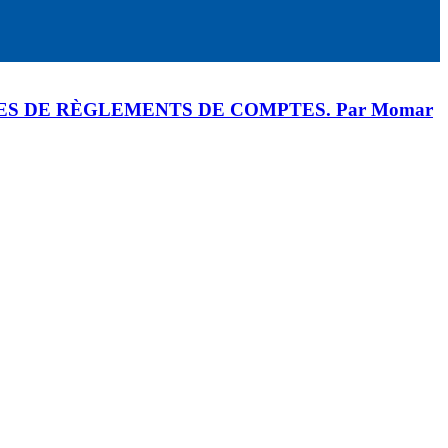
RES DE RÈGLEMENTS DE COMPTES. Par Momar
te (https://africa7radiotv.com).