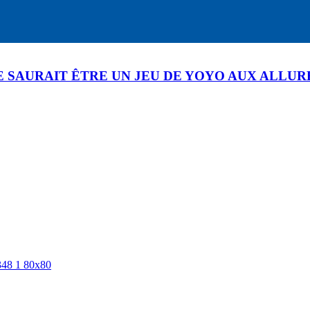
NE SAURAIT ÊTRE UN JEU DE YOYO AUX ALLU
trois supports d`informations: la Télévision , la Radio(FM 90.7) et le si