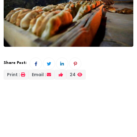
Share Post:
Print :
Email :
24
La crise économique au Soudan continue de
s’aggraver à un rythme accéléré, alors que les prix
des carburants connaissent une nouvelle vague de
fortes hausses. Cette évolution intervient dans un
contexte marqué par une pénurie croissante de
produits pétroliers, un effondrement sans précédent