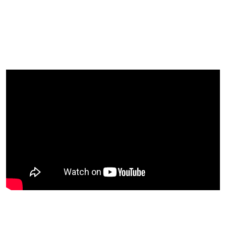
nominations fondées sur les loyautés politiques plutôt
que sur la compétence, ont affaibli les institutions de
l’État et réduit leur capacité à faire face aux défis
accumulés.
Des voix du monde économique soulignent que le
Soudan ne souffre pas uniquement des conséquences