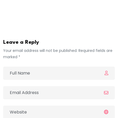
mesures radicales ne soient prises pour réformer les
institutions, rétablir la confiance et gérer les
ressources nationales avec davantage de
transparence et d’efficacité.
Leave a Reply
Your email address will not be published. Required fields are
marked *