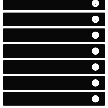
ACTUALITE
AERONAUTIQUE
ART& CULTURE
BONNE GOUVERNANCE
CHRONIQUE
CONTRIBUTION
COOPERATION