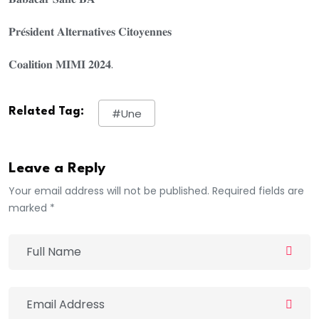
𝐏𝐫𝐞́𝐬𝐢𝐝𝐞𝐧𝐭 𝐀𝐥𝐭𝐞𝐫𝐧𝐚𝐭𝐢𝐯𝐞𝐬 𝐂𝐢𝐭𝐨𝐲𝐞𝐧𝐧𝐞𝐬
𝐂𝐨𝐚𝐥𝐢𝐭𝐢𝐨𝐧 𝐌𝐈𝐌𝐈 𝟐𝟎𝟐𝟒.
Related Tag:
#une
Leave a Reply
Your email address will not be published. Required fields are
marked *