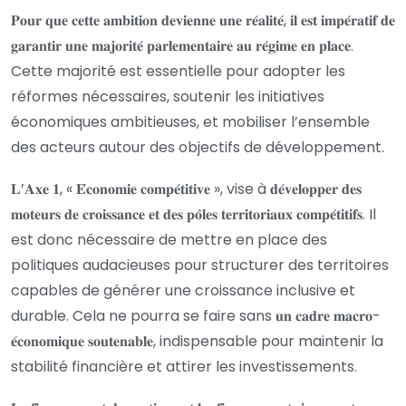
𝐏𝐨𝐮𝐫 𝐪𝐮𝐞 𝐜𝐞𝐭𝐭𝐞 𝐚𝐦𝐛𝐢𝐭𝐢𝐨𝐧 𝐝𝐞𝐯𝐢𝐞𝐧𝐧𝐞 𝐮𝐧𝐞 𝐫𝐞́𝐚𝐥𝐢𝐭𝐞́, 𝐢𝐥 𝐞𝐬𝐭 𝐢𝐦𝐩𝐞́𝐫𝐚𝐭𝐢𝐟 𝐝𝐞
𝐠𝐚𝐫𝐚𝐧𝐭𝐢𝐫 𝐮𝐧𝐞 𝐦𝐚𝐣𝐨𝐫𝐢𝐭𝐞́ 𝐩𝐚𝐫𝐥𝐞𝐦𝐞𝐧𝐭𝐚𝐢𝐫𝐞 𝐚𝐮 𝐫𝐞́𝐠𝐢𝐦𝐞 𝐞𝐧 𝐩𝐥𝐚𝐜𝐞.
Cette majorité est essentielle pour adopter les
réformes nécessaires, soutenir les initiatives
économiques ambitieuses, et mobiliser l’ensemble
des acteurs autour des objectifs de développement.
𝐋’𝐀𝐱𝐞 𝟏, « 𝐄́𝐜𝐨𝐧𝐨𝐦𝐢𝐞 𝐜𝐨𝐦𝐩𝐞́𝐭𝐢𝐭𝐢𝐯𝐞 », vise à 𝐝𝐞́𝐯𝐞𝐥𝐨𝐩𝐩𝐞𝐫 𝐝𝐞𝐬
𝐦𝐨𝐭𝐞𝐮𝐫𝐬 𝐝𝐞 𝐜𝐫𝐨𝐢𝐬𝐬𝐚𝐧𝐜𝐞 𝐞𝐭 𝐝𝐞𝐬 𝐩𝐨̂𝐥𝐞𝐬 𝐭𝐞𝐫𝐫𝐢𝐭𝐨𝐫𝐢𝐚𝐮𝐱 𝐜𝐨𝐦𝐩𝐞́𝐭𝐢𝐭𝐢𝐟𝐬. Il
est donc nécessaire de mettre en place des
politiques audacieuses pour structurer des territoires
capables de générer une croissance inclusive et
durable. Cela ne pourra se faire sans 𝐮𝐧 𝐜𝐚𝐝𝐫𝐞 𝐦𝐚𝐜𝐫𝐨-
𝐞́𝐜𝐨𝐧𝐨𝐦𝐢𝐪𝐮𝐞 𝐬𝐨𝐮𝐭𝐞𝐧𝐚𝐛𝐥𝐞, indispensable pour maintenir la
stabilité financière et attirer les investissements.