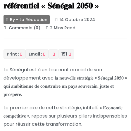
𝐫𝐞́𝐟𝐞́𝐫𝐞𝐧𝐭𝐢𝐞𝐥 « 𝐒𝐞́𝐧𝐞́𝐠𝐚𝐥 𝟐𝟎𝟓𝟎 »
By - La Rédaction
14 Octobre 2024
Comments (0)
2 Mins Read
Print :
Email :
151
Le Sénégal est à un tournant crucial de son
développement avec 𝐥𝐚 𝐧𝐨𝐮𝐯𝐞𝐥𝐥𝐞 𝐬𝐭𝐫𝐚𝐭𝐞́𝐠𝐢𝐞 « 𝐒𝐞́𝐧𝐞́𝐠𝐚𝐥 𝟐𝟎𝟓𝟎 »
𝐪𝐮𝐢 𝐚𝐦𝐛𝐢𝐭𝐢𝐨𝐧𝐧𝐞 𝐝𝐞 𝐜𝐨𝐧𝐬𝐭𝐫𝐮𝐢𝐫𝐞 𝐮𝐧 𝐩𝐚𝐲𝐬 𝐬𝐨𝐮𝐯𝐞𝐫𝐚𝐢𝐧, 𝐣𝐮𝐬𝐭𝐞 𝐞𝐭
𝐩𝐫𝐨𝐬𝐩𝐞̀𝐫𝐞.
Le premier axe de cette stratégie, intitulé « 𝐄́𝐜𝐨𝐧𝐨𝐦𝐢𝐞
𝐜𝐨𝐦𝐩𝐞́𝐭𝐢𝐭𝐢𝐯𝐞 », repose sur plusieurs piliers indispensables
pour réussir cette transformation.