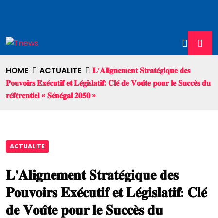
HOME
ACTUALITE
𝐋’𝐀𝐥𝐢𝐠𝐧𝐞𝐦𝐞𝐧𝐭 𝐒𝐭𝐫𝐚𝐭𝐞́𝐠𝐢𝐪𝐮𝐞 𝐝𝐞𝐬
𝐏𝐨𝐮𝐯𝐨𝐢𝐫𝐬 𝐄𝐱𝐞́𝐜𝐮𝐭𝐢𝐟 𝐞𝐭 𝐋𝐞́𝐠𝐢𝐬𝐥𝐚𝐭𝐢𝐟: 𝐂𝐥𝐞́ 𝐝𝐞 𝐕𝐨𝐮̂𝐭𝐞 𝐩𝐨𝐮𝐫 𝐥𝐞 𝐒𝐮𝐜𝐜𝐞̀𝐬 𝐝𝐮
𝐫𝐞́𝐟𝐞́𝐫𝐞𝐧𝐭𝐢𝐞𝐥 « 𝐒𝐞́𝐧𝐞́𝐠𝐚𝐥 𝟐𝟎𝟓𝟎 »
ACTUALITE
𝐋’𝐀𝐥𝐢𝐠𝐧𝐞𝐦𝐞𝐧𝐭 𝐒𝐭𝐫𝐚𝐭𝐞́𝐠𝐢𝐪𝐮𝐞 𝐝𝐞𝐬
𝐏𝐨𝐮𝐯𝐨𝐢𝐫𝐬 𝐄𝐱𝐞́𝐜𝐮𝐭𝐢𝐟 𝐞𝐭 𝐋𝐞́𝐠𝐢𝐬𝐥𝐚𝐭𝐢𝐟: 𝐂𝐥𝐞́
𝐝𝐞 𝐕𝐨𝐮̂𝐭𝐞 𝐩𝐨𝐮𝐫 𝐥𝐞 𝐒𝐮𝐜𝐜𝐞̀𝐬 𝐝𝐮