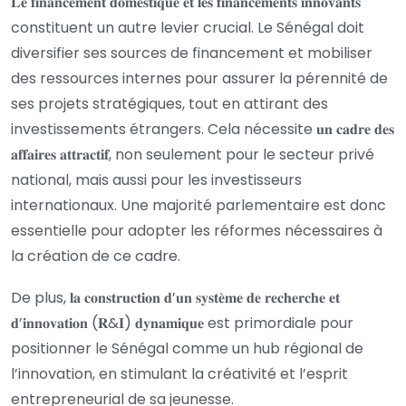
𝐋𝐞 𝐟𝐢𝐧𝐚𝐧𝐜𝐞𝐦𝐞𝐧𝐭 𝐝𝐨𝐦𝐞𝐬𝐭𝐢𝐪𝐮𝐞 𝐞𝐭 𝐥𝐞𝐬 𝐟𝐢𝐧𝐚𝐧𝐜𝐞𝐦𝐞𝐧𝐭𝐬 𝐢𝐧𝐧𝐨𝐯𝐚𝐧𝐭𝐬
constituent un autre levier crucial. Le Sénégal doit
diversifier ses sources de financement et mobiliser
des ressources internes pour assurer la pérennité de
ses projets stratégiques, tout en attirant des
investissements étrangers. Cela nécessite 𝐮𝐧 𝐜𝐚𝐝𝐫𝐞 𝐝𝐞𝐬
𝐚𝐟𝐟𝐚𝐢𝐫𝐞𝐬 𝐚𝐭𝐭𝐫𝐚𝐜𝐭𝐢𝐟, non seulement pour le secteur privé
national, mais aussi pour les investisseurs
internationaux. Une majorité parlementaire est donc
essentielle pour adopter les réformes nécessaires à
la création de ce cadre.
De plus, 𝐥𝐚 𝐜𝐨𝐧𝐬𝐭𝐫𝐮𝐜𝐭𝐢𝐨𝐧 𝐝’𝐮𝐧 𝐬𝐲𝐬𝐭𝐞̀𝐦𝐞 𝐝𝐞 𝐫𝐞𝐜𝐡𝐞𝐫𝐜𝐡𝐞 𝐞𝐭
𝐝’𝐢𝐧𝐧𝐨𝐯𝐚𝐭𝐢𝐨𝐧 (𝐑&𝐈) 𝐝𝐲𝐧𝐚𝐦𝐢𝐪𝐮𝐞 est primordiale pour
positionner le Sénégal comme un hub régional de
l’innovation, en stimulant la créativité et l’esprit
entrepreneurial de sa jeunesse.