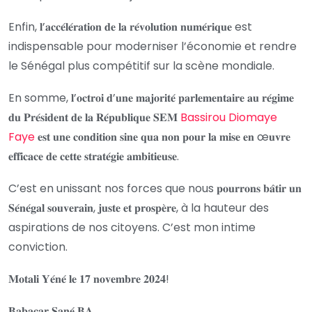
Enfin, 𝐥’𝐚𝐜𝐜𝐞́𝐥𝐞́𝐫𝐚𝐭𝐢𝐨𝐧 𝐝𝐞 𝐥𝐚 𝐫𝐞́𝐯𝐨𝐥𝐮𝐭𝐢𝐨𝐧 𝐧𝐮𝐦𝐞́𝐫𝐢𝐪𝐮𝐞 est
indispensable pour moderniser l’économie et rendre
le Sénégal plus compétitif sur la scène mondiale.
En somme, 𝐥’𝐨𝐜𝐭𝐫𝐨𝐢 𝐝’𝐮𝐧𝐞 𝐦𝐚𝐣𝐨𝐫𝐢𝐭𝐞́ 𝐩𝐚𝐫𝐥𝐞𝐦𝐞𝐧𝐭𝐚𝐢𝐫𝐞 𝐚𝐮 𝐫𝐞́𝐠𝐢𝐦𝐞
𝐝𝐮 𝐏𝐫𝐞́𝐬𝐢𝐝𝐞𝐧𝐭 𝐝𝐞 𝐥𝐚 𝐑𝐞́𝐩𝐮𝐛𝐥𝐢𝐪𝐮𝐞 𝐒𝐄𝐌
Bassirou Diomaye
Faye
𝐞𝐬𝐭 𝐮𝐧𝐞 𝐜𝐨𝐧𝐝𝐢𝐭𝐢𝐨𝐧 𝐬𝐢𝐧𝐞 𝐪𝐮𝐚 𝐧𝐨𝐧 𝐩𝐨𝐮𝐫 𝐥𝐚 𝐦𝐢𝐬𝐞 𝐞𝐧 œ𝐮𝐯𝐫𝐞
𝐞𝐟𝐟𝐢𝐜𝐚𝐜𝐞 𝐝𝐞 𝐜𝐞𝐭𝐭𝐞 𝐬𝐭𝐫𝐚𝐭𝐞́𝐠𝐢𝐞 𝐚𝐦𝐛𝐢𝐭𝐢𝐞𝐮𝐬𝐞.
C’est en unissant nos forces que nous 𝐩𝐨𝐮𝐫𝐫𝐨𝐧𝐬 𝐛𝐚̂𝐭𝐢𝐫 𝐮𝐧
𝐒𝐞́𝐧𝐞́𝐠𝐚𝐥 𝐬𝐨𝐮𝐯𝐞𝐫𝐚𝐢𝐧, 𝐣𝐮𝐬𝐭𝐞 𝐞𝐭 𝐩𝐫𝐨𝐬𝐩𝐞̀𝐫𝐞, à la hauteur des
aspirations de nos citoyens. C’est mon intime
conviction.
𝐌𝐨𝐭𝐚𝐥𝐢 𝐘𝐞́𝐧𝐞́ 𝐥𝐞 𝟏𝟕 𝐧𝐨𝐯𝐞𝐦𝐛𝐫𝐞 𝟐𝟎𝟐𝟒!
𝐁𝐚𝐛𝐚𝐜𝐚𝐫 𝐒𝐚𝐧𝐞́ 𝐁𝐀