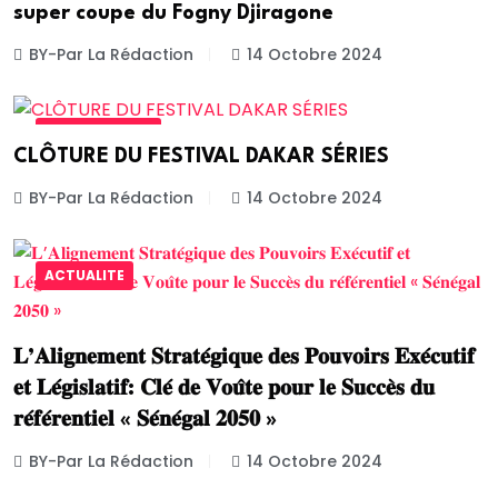
super coupe du Fogny Djiragone
BY-Par La Rédaction
14 Octobre 2024
ART& CULTURE
CLÔTURE DU FESTIVAL DAKAR SÉRIES
BY-Par La Rédaction
14 Octobre 2024
ACTUALITE
𝐋’𝐀𝐥𝐢𝐠𝐧𝐞𝐦𝐞𝐧𝐭 𝐒𝐭𝐫𝐚𝐭𝐞́𝐠𝐢𝐪𝐮𝐞 𝐝𝐞𝐬 𝐏𝐨𝐮𝐯𝐨𝐢𝐫𝐬 𝐄𝐱𝐞́𝐜𝐮𝐭𝐢𝐟
𝐞𝐭 𝐋𝐞́𝐠𝐢𝐬𝐥𝐚𝐭𝐢𝐟: 𝐂𝐥𝐞́ 𝐝𝐞 𝐕𝐨𝐮̂𝐭𝐞 𝐩𝐨𝐮𝐫 𝐥𝐞 𝐒𝐮𝐜𝐜𝐞̀𝐬 𝐝𝐮
𝐫𝐞́𝐟𝐞́𝐫𝐞𝐧𝐭𝐢𝐞𝐥 « 𝐒𝐞́𝐧𝐞́𝐠𝐚𝐥 𝟐𝟎𝟓𝟎 »
BY-Par La Rédaction
14 Octobre 2024