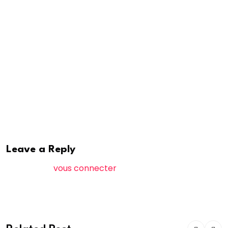
qu’il n’est plus possible de revenir en arrière mais,
estime-t-il: “nous pouvons prendre un nouveau
départ, commencer à partir de maintenant et
emprunter une toute nouvelle trajectoire librement
choisie, partagée et assumée”, a souligné le chef du
gouvernement.
A. Saleh
Leave a Reply
Vous devez
vous connecter
pour publier un
commentaire.