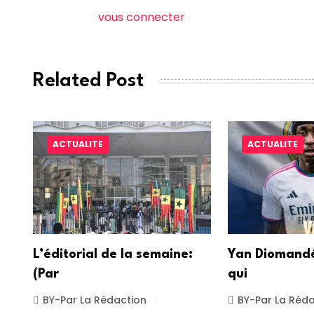
Vous devez
vous connecter
pour publier un comme
Related Post
ACTUALITE
ACTUALITE
L’éditorial de la semaine:
Yan Diomandé
(Par
qui
BY-Par La Rédaction
BY-Par La Réda