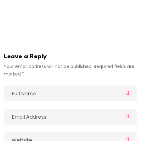
à la tutelle de trouver une solution à notre problème
qui n a fait que semer la psychose au sein de notre
communauté scolaire fulmine ce dernier ».
Moussa NDIAW AFRICA7
Leave a Reply
Your email address will not be published. Required fields are
marked *