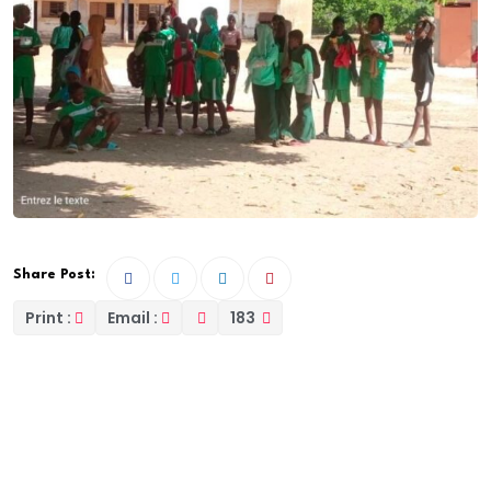
Share Post:
Print :
Email :
183
Le Collège D’Enseignement Moyen Technique
Amical Cabral ( CEMT) de Ziguinchor Cambriolé
pour la 5e fois et une vingtaine d ordinateurs
emportée. Le Principal appelle les autorités à