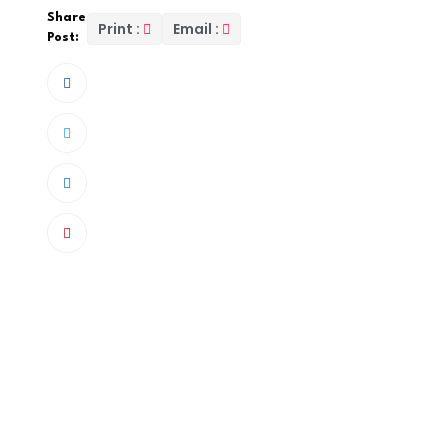
Share
Print :
Email :
Post:
Le chef de l’État, Son Excellence Bassirou Di
York à la cérémonie d’ouverture du Sommet d
en marge de la 79e Assemblée générale des N
Ce Sommet a réuni des chefs d’État et de gou
internationales, ainsi que des représentants de
des défis mondiaux urgents et des moyens de c
résilient.
Cette participation du Président Bassirou Diom
Sénégal pour renforcer la coopération internat
prospère pour tous les citoyens du monde.