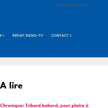
LOGIN / REGISTER
M
REPLAY: RADIO-TV
CONTACT
A lire
Chronique: Tribord babord, pour plaire à