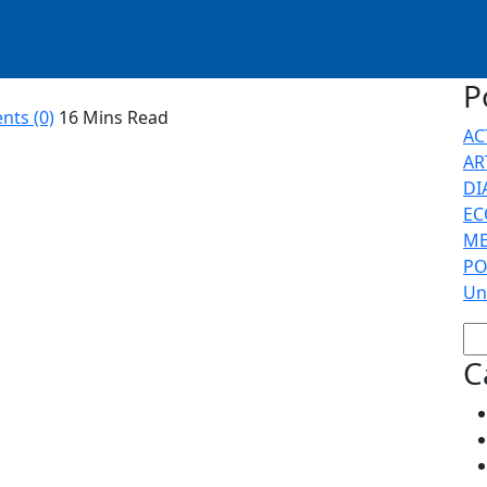
P
ts (0)
16 Mins Read
AC
AR
DI
EC
46 milliards de FCFA pour l’acquisition et l’entretien
ME
aines de véhicules sont aujourd’hui abandonnés dans
PO
 peu rigoureuse
Un
Etat représente des dizaines de milliards de
stitue une part significative des dépenses. Chaque
C
atifs arrivent en fin de vie. Mais une gestion peu
Etat engendre une accumulation de véhicules
ns les parkings des services rattachés et des
eux sont immobilisés en raison de pannes
indéfiniment. Plutôt que de les laisser