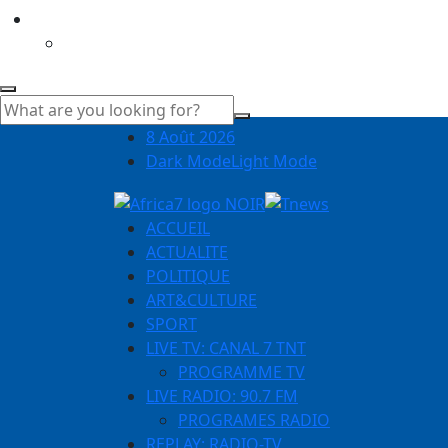
8 Août 2026
Dark Mode
Light Mode
ACCUEIL
ACTUALITE
POLITIQUE
ART&CULTURE
SPORT
LIVE TV: CANAL 7 TNT
PROGRAMME TV
LIVE RADIO: 90.7 FM
PROGRAMES RADIO
REPLAY: RADIO-TV