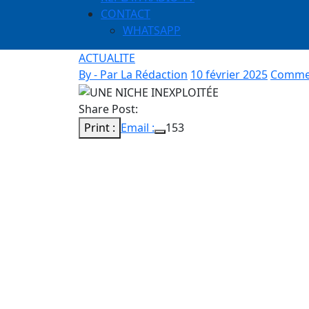
CONTACT
WHATSAPP
ACTUALITE
By - Par La Rédaction
10 février 2025
Commen
Share Post:
Print :
Email :
153
Entre 2012 et 2020, l’État a dépensé plus de 2
de son parc automobile. Pourtant, des cent
les administrations, victimes d’une gestion
Chaque année, la commande publique de l’
francs CFA. L’acquisition de véhicules con
année, des milliers de véhicules administr
rigoureuse de ces biens appartenant à l’
administratifs hors service, disséminés da
garages de mécaniciens. Nombre d’entre 
mineures et demeurent inutilisés, parfois 