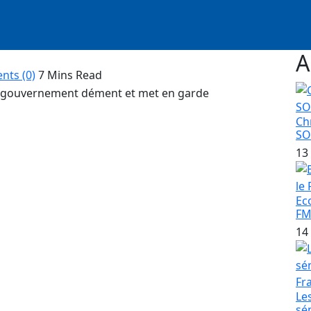
A
ts (0)
7 Mins Read
Ch
S
é nommées à des postes de responsabilités, ce
13
nistres tenu au Palais de la République. Parmi
ossé Sow, Idrissa Samb, Hatab Sané, Séga Guèye,
Dianté.Voici la liste complète des nominations
Ec
FM
professionnelle, Porte-Parole du Gouvernement,
14
ident de la République a pris les décisions
Le
sé