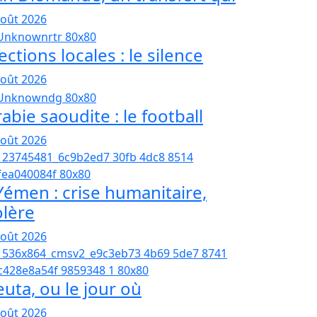
août 2026
ections locales : le silence
août 2026
abie saoudite : le football
août 2026
émen : crise humanitaire,
olère
août 2026
euta, ou le jour où
août 2026