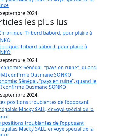
ance
 septembre 2024
rticles les plus lus
ronique: Tribord babord, pour plaire à
ONKO
 septembre 2024
onomie: Sénégal, “pays en ruine”, quand le
I confirme Ousmane SONKO
 septembre 2024
s positions troublantes de l’opposant
négalais Macky SALL, envoyé spécial de la
ance