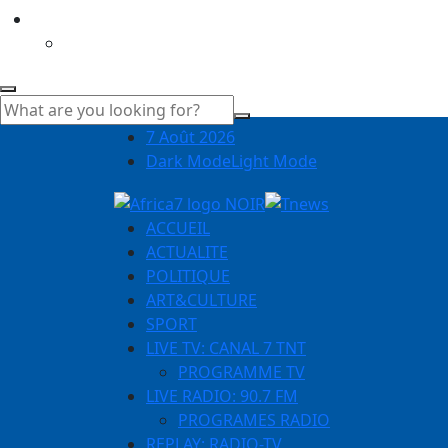
7 Août 2026
Dark Mode
Light Mode
ACCUEIL
ACTUALITE
POLITIQUE
ART&CULTURE
SPORT
LIVE TV: CANAL 7 TNT
PROGRAMME TV
LIVE RADIO: 90.7 FM
PROGRAMES RADIO
REPLAY: RADIO-TV