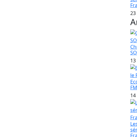
:
Fr
23
te, est nommé Président du Conseil national de
A
é Président du Haut Conseil du Sialogue social en
NDIAYE ;
Ch
S
ricule de solde n°602 388/E est nommé Directeur
13
 Commande publique (ARCOP), en remplacement de
Ec
FM
14
 Conseil de surveillance de l’Agence nationale de
les en Casamance (ANRAC)
Le
des Transports terrestres et aériens :
sé
Fr