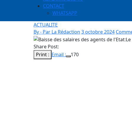
CONTACT
WHATSAPP
ACTUALITE
By - Par La Rédaction
3 octobre 2024
Commen
Share Post:
Print :
Email :
170
Au total, ce sont 32 personnes qui ont ét
mercredi 2 octobre, lors du Conseil des mi
elles, on peut citer Sokhna Benga, Me Mb
Mamadou Oumar Ndiaye, Mamadou Lamine 
dévoilée par le ministre de la Formation 
Amadou Moustapha Njekk Sarré.
Au titre des mesures individuelles, le Prés
suivantes: