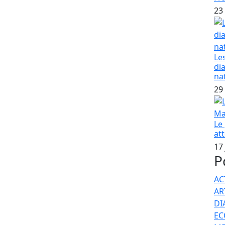
nsport aérien est nommé Directeur des Transports
23
r Xassimou Dia ;
ion de l’aviation civile est nommé Directeur des
ement de Monsieur Cheikh DIOUF ;
Le
di
na
sports est nommé Directeur de la circulation
29
nt de Monsieur Mouhamadou Moustapha NIANG ;
r des transports, matricule n°627472/L précédemment
Le
echnique au Ministère des Infrastructures et des
at
é Directeur des transports Routiers en remplacement
17
P
Master QHSE est nommé Président du Conseil
AC
es Transports terrestres.
AR
DI
 Commerce :
EC