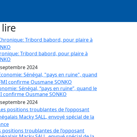
 lire
ronique: Tribord babord, pour plaire à
ONKO
 septembre 2024
onomie: Sénégal, “pays en ruine”, quand le
I confirme Ousmane SONKO
 septembre 2024
s positions troublantes de l’opposant
négalais Macky SALL, envoyé spécial de la