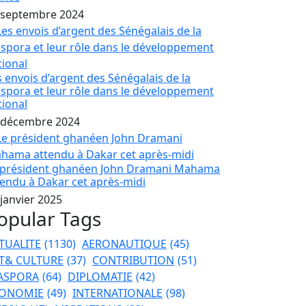
 septembre 2024
s envois d’argent des Sénégalais de la
aspora et leur rôle dans le développement
tional
 décembre 2024
 président ghanéen John Dramani Mahama
tendu à Dakar cet après-midi
 janvier 2025
opular Tags
TUALITE
(1130)
AERONAUTIQUE
(45)
T& CULTURE
(37)
CONTRIBUTION
(51)
ASPORA
(64)
DIPLOMATIE
(42)
ONOMIE
(49)
INTERNATIONALE
(98)