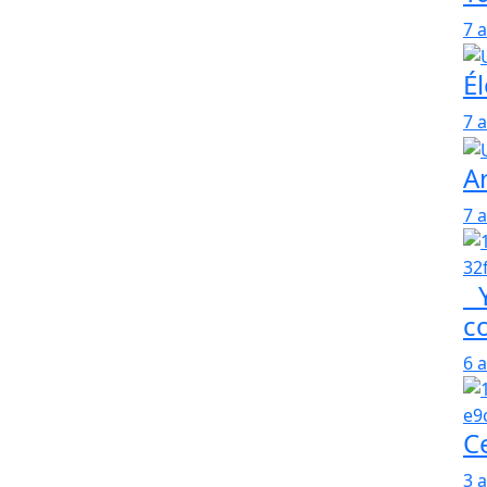
ssé d’Entrepôt au Ministère de l’Industrie et du
7 
iss Junior DIALLO.
Él
7 
t des Relations avec les Institutions :
Ar
et de la Sécurité sociale, est nommé Directeur de
ement de Modou Fall, appelé à d’autres fonctions.
7 
que et de la Réforme du Service public :
Y
nement secondaire, matricule de solde n° 551.277/Z,
c
 Formation et d’Action, en remplacement de
6 
 fonctions ;
il et de la Sécurité sociale, matricule de solde n°
C
sources humaines au Ministère de l’Economie, du
eur général de la Fonction publique, en
3 