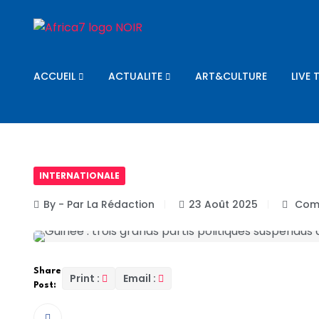
ACCUEIL
ACTUALITE
ART&CULTURE
LIVE 
INTERNATIONALE
By - Par La Rédaction
23 Août 2025
Comm
Share
Print :
Email :
Post:
Les autorités de transition ont suspendu pour t