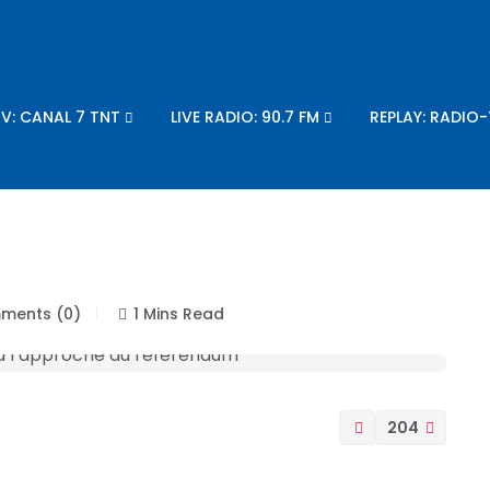
TV: CANAL 7 TNT
LIVE RADIO: 90.7 FM
REPLAY: RADIO
ents (0)
1 Mins Read
204
rois mois trois des principaux partis d’opposition.