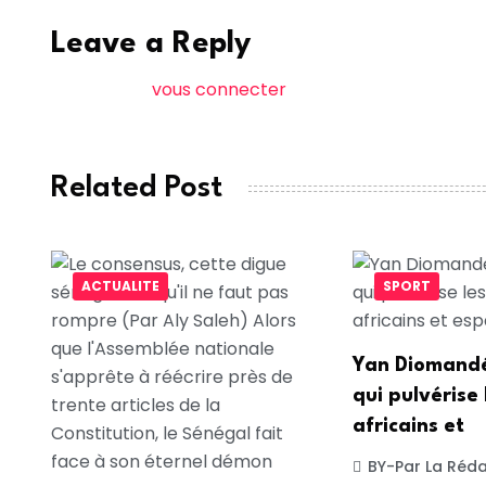
Leave a Reply
Vous devez
vous connecter
pour publier un comme
Related Post
ACTUALITE
SPORT
Yan Diomandé
qui pulvérise 
africains et
BY-Par La Réda