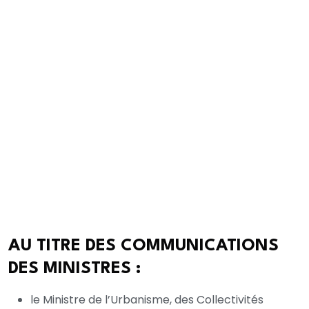
d’amitié et de travail au Burkina Faso sur invitation de
son homologue burkinabé le Premier Ministre
Rimtalba Jean Emmanuel OUEDRAOGO. A cette
occasion, il a été reçu par le Président Ibrahim
TRAORE à qui il a transmis un message de fraternité
de son homologue sénégalais, le Président Bassirou
Diomaye Diakhar FAYE. Il a également participé à la
cérémonie d’inauguration du mausolée du Président
Thomas SANKARA, figure emblématique du
panafricanisme. Le Premier Ministre a enfin remercié
le peuple burkinabé pour l’accueil chaleureux qui lui a
été réservé.
AU TITRE DES COMMUNICATIONS
DES MINISTRES :
le Ministre de l’Urbanisme, des Collectivités