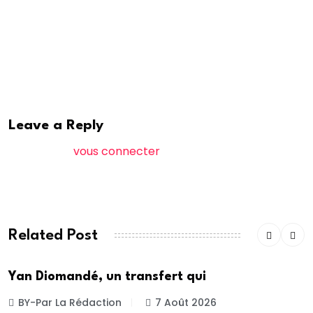
(renseignements, articles de presse, etc.), d’un fait
susceptible de constituer une infraction pénale.
Leave a Reply
Vous devez
vous connecter
pour publier un
commentaire.
Related Post
Yan Diomandé, un transfert qui
BY-Par La Rédaction
7 Août 2026