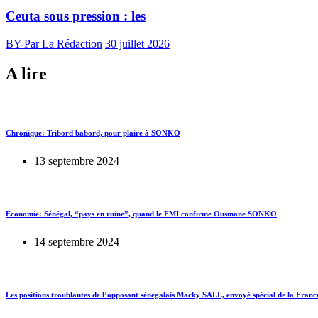
Ceuta sous pression : les
BY-Par La Rédaction
30 juillet 2026
A lire
Chronique: Tribord babord, pour plaire à SONKO
13 septembre 2024
Economie: Sénégal, “pays en ruine”, quand le FMI confirme Ousmane SONKO
14 septembre 2024
Les positions troublantes de l’opposant sénégalais Macky SALL, envoyé spécial de la Franc