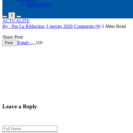
WHATSAPP
0
ACTUALITE
By - Par La Rédaction
3 janvier 2026
Comments (0)
1 Mins Read
Share Post:
Email :
110
Print :
Le Soudan a chèrement vendu sa peau ce samedi en huitième de fin
pourtant favoris. Les Lions de la Téranga ont réussi à égaliser 
aller en quarts.
Le Sénégal a tremblé à Tanger, mais en fin de compte, la logique a ét
entame face au Soudan avant de dérouler leur football (3-1). Grâce à u
compétition organisée au Maroc. Désormais, les coéquipiers de Sadio Ma
Leave a Reply
Your email address will not be published. Required fields are marked 