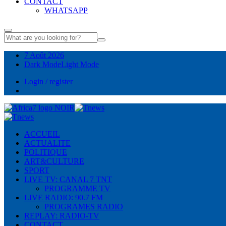
CONTACT
WHATSAPP
7 Août 2026
Dark Mode
Light Mode
Login / register
ACCUEIL
ACTUALITE
POLITIQUE
ART&CULTURE
SPORT
LIVE TV: CANAL 7 TNT
PROGRAMME TV
LIVE RADIO: 90.7 FM
PROGRAMES RADIO
REPLAY: RADIO-TV
CONTACT