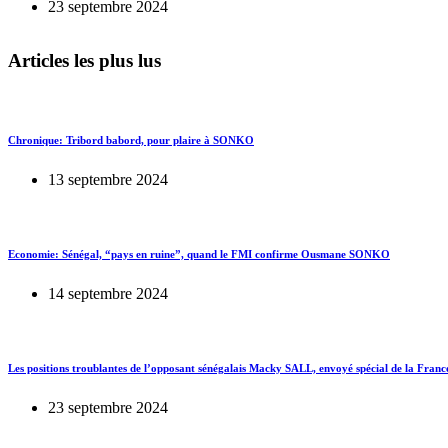
23 septembre 2024
Articles les plus lus
Chronique: Tribord babord, pour plaire à SONKO
13 septembre 2024
Economie: Sénégal, “pays en ruine”, quand le FMI confirme Ousmane SONKO
14 septembre 2024
Les positions troublantes de l’opposant sénégalais Macky SALL, envoyé spécial de la Franc
23 septembre 2024